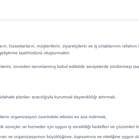
şların, hissedarların, müşterilerin, ziyaretçilerin ve iş ortaklarının ref
geliştirme taahhüdünü oluşturmaktır.
rünlerini, önceden tanımlanmış kabul edilebilir seviyelerde sürdürmeyi ta
ahale planları aracılığıyla kurumsal dayanıklılığı artırmak,
tkilerin organizasyon üzerindeki etkisini en aza indirmek,
ik süreçler ve hizmetler için uygun iş sürekliliği hedefleri ve çözümleri b
nduran ve organizasyonun büyüklüğüne, kapsamına ve niteliğine uygun ol