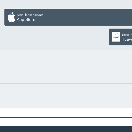
Şimdi İndirebilirsiniz
App Store
Şimdi İn
Huaw