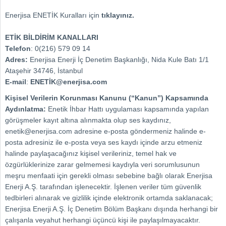
Enerjisa ENETİK Kuralları için
tıklayınız.
ETİK BİLDİRİM KANALLARI
Telefon
: 0(216) 579 09 14
Adres:
Enerjisa Enerji İç Denetim Başkanlığı, Nida Kule Batı 1/1
Ataşehir 34746, İstanbul
E-mail
:
ENETİK@enerjisa.com
Kişisel Verilerin Korunması Kanunu (“Kanun”) Kapsamında
Aydınlatma:
Enetik İhbar Hattı uygulaması kapsamında yapılan
görüşmeler kayıt altına alınmakta olup ses kaydınız,
enetik@enerjisa.com adresine e-posta göndermeniz halinde e-
posta adresiniz ile e-posta veya ses kaydı içinde arzu etmeniz
halinde paylaşacağınız kişisel verileriniz, temel hak ve
özgürlüklerinize zarar gelmemesi kaydıyla veri sorumlusunun
meşru menfaati için gerekli olması sebebine bağlı olarak Enerjisa
Enerji A.Ş. tarafından işlenecektir. İşlenen veriler tüm güvenlik
tedbirleri alınarak ve gizlilik içinde elektronik ortamda saklanacak;
Enerjisa Enerji A.Ş. İç Denetim Bölüm Başkanı dışında herhangi bir
çalışanla veyahut herhangi üçüncü kişi ile paylaşılmayacaktır.