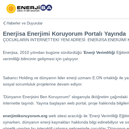
Haberler ve Duyurular
Enerjisa Enerjimi Koruyorum Portalı Yayında
ÇOCUKLARIN İNTERNETTEKİ YENİ ADRESİ: ENERJİSA ENERJİMİ
Enerjisa, 2010 yılından bugüne sürdürdüğü '
Enerji Verimliliği
Eğitiml
verimliliği bilincinin gelişmesi için çalışıyor.
Sabancı Holding ve dünyanın lider enerji uzmanı E.ON ortaklığı ile y
sosyal sorumluluk projelerine devam ediyor.
'Dünyanın Enerjisini Ben Koruyorum!' sloganıyla ilköğretim çağındaki ço
internette taşındı. Yayına başlayan web portal, proje hakkında bilgilerin 
enerjimikoruyorum.org
web sitesi aracılığı ile 'Enerji Verimliliği Eğit
oynarken, dünyanın enerji kaynakları hakkında bilgi edinebiliyor ve sın
yönelik yapılan bu interaktif çalışma neticesinde çocuklar 'Dünyanın e