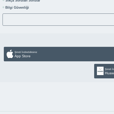
Sıkça Sorulan Sorular
Bilgi Güvenliği
Şimdi İndirebilirsiniz
App Store
Şimdi İn
Huaw