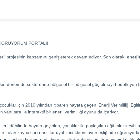
 KORUYORUM PORTALI!
eri' projesinin kapsamını genişleterek devam ediyor. Son olarak,
enerj
akın dönemde sektöründe bölgesel bir bölgesel güç olmayı hedefleyen E
cuklar için 2010 yılından itibaren hayata geçen 'Enerji Verimliliği Eğiti
yanı sıra ile interaktif bir enerji verimliliği oyunu da içeriyor.
imleri' dâhilinde hayata geçirilen, çocuklar ile paylaşılan eğitimler keyifli 
ırlı olan kaynakları nasıl koruyabileceklerini oyun eşliğinde öğreniyorla
nerjisini ben koruyorum!' diyor ve sürdürülebilir büyümenin bir küçük elç