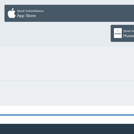
Şimdi İndirebilirsiniz
App Store
Şimdi İn
Huaw