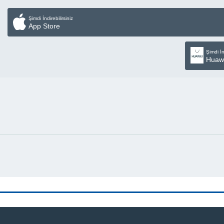
Şimdi İndirebilirsiniz
App Store
Şimdi İn
Huaw