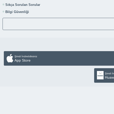
Sıkça Sorulan Sorular
Bilgi Güvenliği
Şimdi İndirebilirsiniz
App Store
Şimdi İn
Huaw