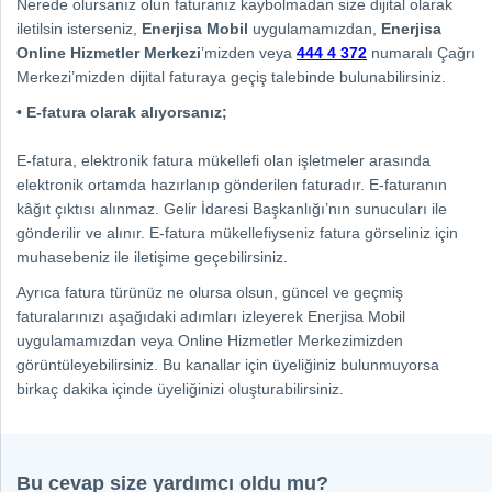
Nerede olursanız olun faturanız kaybolmadan size dijital olarak
iletilsin isterseniz,
Enerjisa Mobil
uygulamamızdan,
Enerjisa
Online Hizmetler Merkezi
’mizden veya
444 4 372
numaralı Çağrı
Merkezi’mizden dijital faturaya geçiş talebinde bulunabilirsiniz.
• E-fatura olarak alıyorsanız;
E-fatura, elektronik fatura mükellefi olan işletmeler arasında
elektronik ortamda hazırlanıp gönderilen faturadır. E-faturanın
kâğıt çıktısı alınmaz. Gelir İdaresi Başkanlığı’nın sunucuları ile
gönderilir ve alınır. E-fatura mükellefiyseniz fatura görseliniz için
muhasebeniz ile iletişime geçebilirsiniz.
Ayrıca fatura türünüz ne olursa olsun, güncel ve geçmiş
faturalarınızı aşağıdaki adımları izleyerek Enerjisa Mobil
uygulamamızdan veya Online Hizmetler Merkezimizden
görüntüleyebilirsiniz. Bu kanallar için üyeliğiniz bulunmuyorsa
birkaç dakika içinde üyeliğinizi oluşturabilirsiniz.
Bu cevap size yardımcı oldu mu?