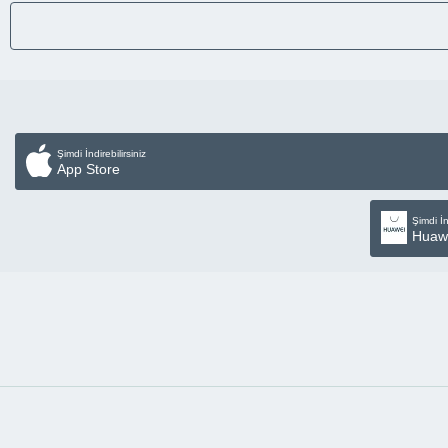
Şimdi İndirebilirsiniz
App Store
Şimdi İn
Huaw