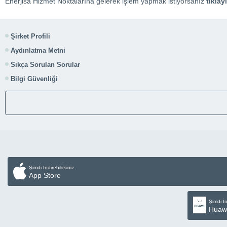
Enerjisa Hizmet Noktalarına gelerek işlem yapmak istiyorsanız
tıklay
Şirket Profili
Aydınlatma Metni
Sıkça Sorulan Sorular
Bilgi Güvenliği
Şimdi İndirebilirsiniz
App Store
Şimdi İn
Huaw