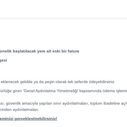
nelik başlatılacak yere ait eski bir fatura
gesi
aya eklenecek şekilde ya da peşin olarak tek seferde ödeyebilirsiniz.
rürlüğe giren ‘Genel Aydınlatma Yönetmeliği’ kapsamında ödeme işlemin
ası, güvenlik amacıyla yapılan sınır aydınlatmaları, toplum ibadetine açı
erinden aydınlatmaları.
minizi gerçekleştirebilirsiniz!