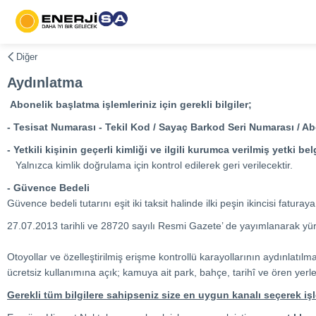
Diğer
Aydınlatma
Abonelik başlatma işlemleriniz için gerekli bilgiler;
- Tesisat Numarası - Tekil Kod / Sayaç Barkod Seri Numarası / Abo
- Yetkili kişinin geçerli kimliği ve ilgili kurumca verilmiş yetki bel
Yalnızca kimlik doğrulama için kontrol edilerek geri verilecektir.
- Güvence Bedeli
Güvence bedeli tutarını eşit iki taksit halinde ilki peşin ikincisi fatur
27.07.2013 tarihli ve 28720 sayılı Resmi Gazete’ de yayımlanarak yü
Otoyollar ve özelleştirilmiş erişme kontrollü karayollarının aydınlatılm
ücretsiz kullanımına açık; kamuya ait park, bahçe, tarihî ve ören yerl
Gerekli tüm bilgilere sahipseniz size en uygun kanalı seçerek işle