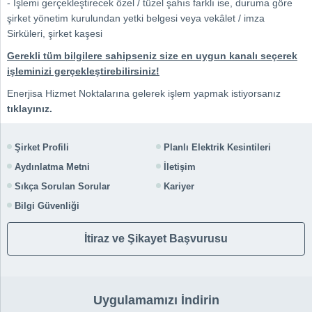
- İşlemi gerçekleştirecek özel / tüzel şahıs farklı ise, duruma göre
şirket yönetim kurulundan yetki belgesi veya vekâlet / imza
Sirküleri, şirket kaşesi
Gerekli tüm bilgilere sahipseniz size en uygun kanalı seçerek
işleminizi gerçekleştirebilirsiniz!
Enerjisa Hizmet Noktalarına gelerek işlem yapmak istiyorsanız
tıklayınız.
Şirket Profili
Planlı Elektrik Kesintileri
Aydınlatma Metni
İletişim
Sıkça Sorulan Sorular
Kariyer
Bilgi Güvenliği
İtiraz ve Şikayet Başvurusu
Uygulamamızı İndirin