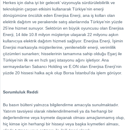
Herkes için daha iyi bir gelecek’ vizyonuyla sürdürülebilirlik ve
teknolojinin çarpan etkisini kullanarak Türkiye’nin enerji
dönüşümüne öncülük eden Enerjisa Enerji, ana iş kolları olan
elektrik dağıtım ve perakende satış alanlarında Türkiye’nin yüzde
25’ine hizmet sunuyor. Sektörün en büyük oyuncusu olan Enerjisa
Enerji, 14 ilde 10.8 milyon müşteriye ulaşarak 22 milyonu aşkın
kullanıcıya elektrik dağıtım hizmeti sağlıyor. Enerjisa Enerji, İşimin
Enerjisi markasıyla müşterilerine, yenilenebilir enerji, verimlilik
çözümleri sunarken; hisselerinin tamamına sahip olduğu Eşarj ile
Türkiye’nin ilk ve en hızlı şarj istasyonu ağını işletiyor. Ana
sermayedarları Sabancı Holding ve E.ON olan Enerjisa Enerji’nin
yüzde 20 hissesi halka açık olup Borsa İstanbul’da işlem görüyor.
Sorumluluk Reddi
Bu basın bülteni yalnızca bilgilendirme amacıyla sunulmaktadır.
Yatırım tavsiyesi olarak nitelendirilmemeli ya da herhangi bir
değerlendirme veya kıymete dayanak olması amaçlanmamış olup,
hiç kimse için herhangi bir hisseyi veya başka kıymetleri alması,