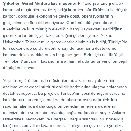
Şirketleri Genel Müdürü Ersin Esentürk
, “Enerjisa Enerji olarak
kurumsal müşterilerimiz ile iş birliği kurarken sürdürülebilirlik, düşük
karbon, döngüsel ekonomi ve çevre dostu operasyonlarının
geliştirilmesini önceliklendiriyoruz. Günümüz dünyasında artık
tüketiciler ve kurumlar için elektriğin hangi kaynaktan üretildiğinin
giderek artan bir ilgiyle takip edildiğini gözlemliyoruz. Ankara
Üniversitesi Teknokent ile gerçekleştirdiğimiz bu iş birliği, Türkiye’de
tüm sektörlerde sürdürülebilir enerji dönüşümünü destekleme
konusundaki kararlılığımızın bir göstergesi. Bizim için de ‘İlk Yeşil
Teknokent’ ünvanını kazandırma anlamında da gurur verici bir yeşil
dönüşüm hikayesi.
Yeşil Enerji ürünlerimizle müşterilerimize karbon ayak izlerini
azaltma ve çevresel sürdürülebilirlik hedeflerine ulaşma noktasında
destek sunuyoruz. Bu projeler, Türkiye’nin yeşil dönüşüm sürecine
katkıda bulunurken işletmelere de uluslararası sürdürülebilirlik
raporlamalarında daha güçlü bir yer edinme, enerji giderlerini
optimize etme ve rekabet avantajı sağlama fırsatı sunuyor. Ankara
Üniversitesi Teknokent ve Enerjisa Enerji arasındaki bu stratejik iş
birliğinin uzun yıllar devam etmesi, Türkiye’nin çevreci ve yenilikçi