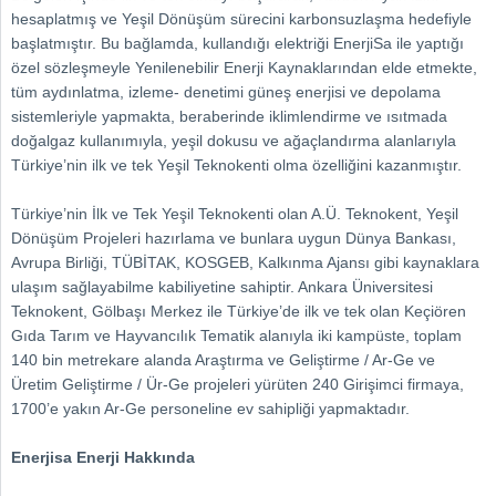
hesaplatmış ve Yeşil Dönüşüm sürecini karbonsuzlaşma hedefiyle
başlatmıştır. Bu bağlamda, kullandığı elektriği EnerjiSa ile yaptığı
özel sözleşmeyle Yenilenebilir Enerji Kaynaklarından elde etmekte,
tüm aydınlatma, izleme- denetimi güneş enerjisi ve depolama
sistemleriyle yapmakta, beraberinde iklimlendirme ve ısıtmada
doğalgaz kullanımıyla, yeşil dokusu ve ağaçlandırma alanlarıyla
Türkiye’nin ilk ve tek Yeşil Teknokenti olma özelliğini kazanmıştır.
Türkiye’nin İlk ve Tek Yeşil Teknokenti olan A.Ü. Teknokent, Yeşil
Dönüşüm Projeleri hazırlama ve bunlara uygun Dünya Bankası,
Avrupa Birliği, TÜBİTAK, KOSGEB, Kalkınma Ajansı gibi kaynaklara
ulaşım sağlayabilme kabiliyetine sahiptir. Ankara Üniversitesi
Teknokent, Gölbaşı Merkez ile Türkiye’de ilk ve tek olan Keçiören
Gıda Tarım ve Hayvancılık Tematik alanıyla iki kampüste, toplam
140 bin metrekare alanda Araştırma ve Geliştirme / Ar-Ge ve
Üretim Geliştirme / Ür-Ge projeleri yürüten 240 Girişimci firmaya,
1700’e yakın Ar-Ge personeline ev sahipliği yapmaktadır.
Enerjisa Enerji Hakkında