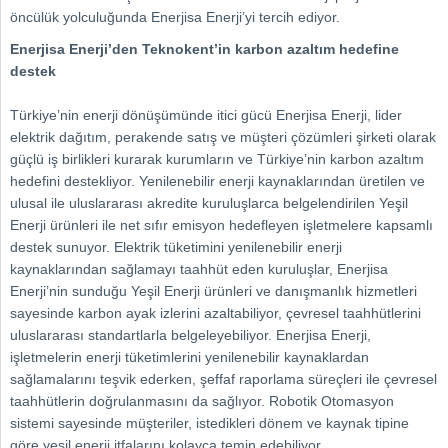
öncülük yolculuğunda Enerjisa Enerji’yi tercih ediyor.
Enerjisa Enerji’den Teknokent’in karbon azaltım hedefine
destek
Türkiye’nin enerji dönüşümünde itici gücü Enerjisa Enerji, lider
elektrik dağıtım, perakende satış ve müşteri çözümleri şirketi olarak
güçlü iş birlikleri kurarak kurumların ve Türkiye’nin karbon azaltım
hedefini destekliyor. Yenilenebilir enerji kaynaklarından üretilen ve
ulusal ile uluslararası akredite kuruluşlarca belgelendirilen Yeşil
Enerji ürünleri ile net sıfır emisyon hedefleyen işletmelere kapsamlı
destek sunuyor. Elektrik tüketimini yenilenebilir enerji
kaynaklarından sağlamayı taahhüt eden kuruluşlar, Enerjisa
Enerji’nin sunduğu Yeşil Enerji ürünleri ve danışmanlık hizmetleri
sayesinde karbon ayak izlerini azaltabiliyor, çevresel taahhütlerini
uluslararası standartlarla belgeleyebiliyor. Enerjisa Enerji,
işletmelerin enerji tüketimlerini yenilenebilir kaynaklardan
sağlamalarını teşvik ederken, şeffaf raporlama süreçleri ile çevresel
taahhütlerin doğrulanmasını da sağlıyor. Robotik Otomasyon
sistemi sayesinde müşteriler, istedikleri dönem ve kaynak tipine
göre yeşil enerji itfalarını kolayca temin edebiliyor.