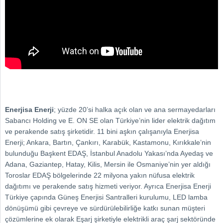
Enerjisa Enerji
; yüzde 20’si halka açık olan ve ana sermayedarları
Sabancı Holding ve E. ON SE olan Türkiye’nin lider elektrik dağıtım
ve perakende satış şirketidir. 11 bini aşkın çalışanıyla Enerjisa
Enerji; Ankara, Bartın, Çankırı, Karabük, Kastamonu, Kırıkkale’nin
bulunduğu Başkent EDAŞ, İstanbul Anadolu Yakası’nda Ayedaş ve
Adana, Gaziantep, Hatay, Kilis, Mersin ile Osmaniye’nin yer aldığı
Toroslar EDAŞ bölgelerinde 22 milyona yakın nüfusa elektrik
dağıtımı ve perakende satış hizmeti veriyor. Ayrıca Enerjisa Enerji
Türkiye çapında Güneş Enerjisi Santralleri kurulumu, LED lamba
dönüşümü gibi çevreye ve sürdürülebilirliğe katkı sunan müşteri
çözümlerine ek olarak Eşarj şirketiyle elektrikli araç şarj sektöründe