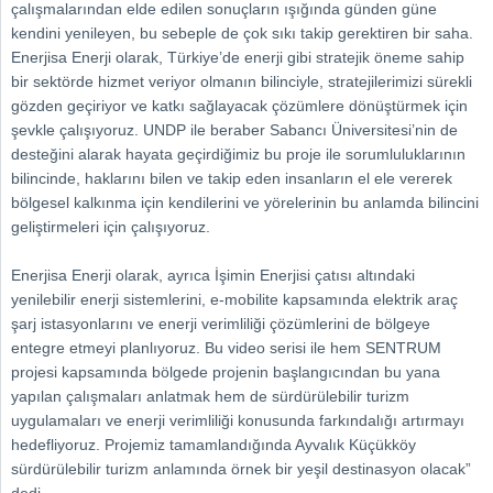
çalışmalarından elde edilen sonuçların ışığında günden güne
kendini yenileyen, bu sebeple de çok sıkı takip gerektiren bir saha.
Enerjisa Enerji olarak, Türkiye’de enerji gibi stratejik öneme sahip
bir sektörde hizmet veriyor olmanın bilinciyle, stratejilerimizi sürekli
gözden geçiriyor ve katkı sağlayacak çözümlere dönüştürmek için
şevkle çalışıyoruz. UNDP ile beraber Sabancı Üniversitesi’nin de
desteğini alarak hayata geçirdiğimiz bu proje ile sorumluluklarının
bilincinde, haklarını bilen ve takip eden insanların el ele vererek
bölgesel kalkınma için kendilerini ve yörelerinin bu anlamda bilincini
geliştirmeleri için çalışıyoruz.
Enerjisa Enerji olarak, ayrıca İşimin Enerjisi çatısı altındaki
yenilebilir enerji sistemlerini, e-mobilite kapsamında elektrik araç
şarj istasyonlarını ve enerji verimliliği çözümlerini de bölgeye
entegre etmeyi planlıyoruz. Bu video serisi ile hem SENTRUM
projesi kapsamında bölgede projenin başlangıcından bu yana
yapılan çalışmaları anlatmak hem de sürdürülebilir turizm
uygulamaları ve enerji verimliliği konusunda farkındalığı artırmayı
hedefliyoruz. Projemiz tamamlandığında Ayvalık Küçükköy
sürdürülebilir turizm anlamında örnek bir yeşil destinasyon olacak”