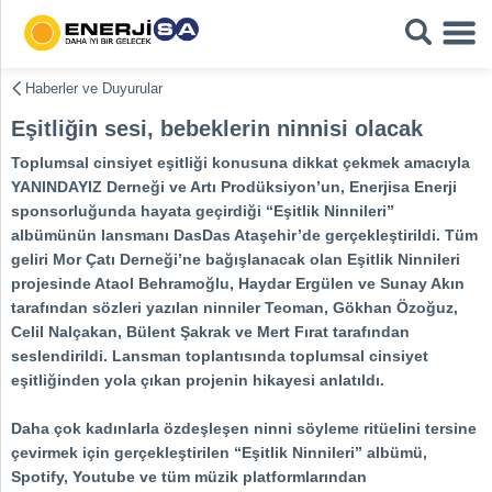
Haberler ve Duyurular
Eşitliğin sesi, bebeklerin ninnisi olacak
Toplumsal cinsiyet eşitliği konusuna dikkat çekmek amacıyla
YANINDAYIZ Derneği ve Artı Prodüksiyon’un, Enerjisa Enerji
sponsorluğunda hayata geçirdiği “Eşitlik Ninnileri”
albümünün lansmanı DasDas Ataşehir’de gerçekleştirildi. Tüm
geliri Mor Çatı Derneği’ne bağışlanacak olan Eşitlik Ninnileri
projesinde Ataol Behramoğlu, Haydar Ergülen ve Sunay Akın
tarafından sözleri yazılan ninniler Teoman, Gökhan Özoğuz,
Celil Nalçakan, Bülent Şakrak ve Mert Fırat tarafından
seslendirildi. Lansman toplantısında toplumsal cinsiyet
eşitliğinden yola çıkan projenin hikayesi anlatıldı.
Daha çok kadınlarla özdeşleşen ninni söyleme ritüelini tersine
çevirmek için gerçekleştirilen “Eşitlik Ninnileri” albümü,
Spotify, Youtube ve tüm müzik platformlarından