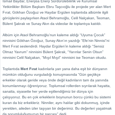
İsmail Baydar, Enerjisa Enerji Sürdürülebilirlik ve Kurumsal
Yetkinlikler Bölüm Başkanı Ebru Taşcıoğlu ile projede yer alan Mert
Fırat, Gökhan Özoğuz ve Haydar Ergülen toplantıda albümle ilgili
görüşlerini paylaşırken Ataol Behramoğlu, Celil Nalçakan, Teoman,
Bülent Şakrak ve Sunay Akın da videolar ile toplantıya katıldı.
Albüm için Ataol Behramoğlu’nun kaleme aldığı “Uyuma Çocuk”
ninnisini Gökhan Özoğuz, Sunay Akın’ın yazdığı “Efe’nin Ninnisi”ni
Mert Fırat seslendirdi. Haydar Ergülen’in kaleme aldığı “Sensiz
Olmaz Yavrum” ninnisini Bülent Şakrak, “Yarınlar Senin Olsun”
ninnisini Celil Nalçakan, “Mışıl Mışıl” ninnisini ise Teoman okudu.
Toplantıda
Mert Fırat
kadınlarla yan yana daha eşit bir dünyanın
mümkün olduğunu vurguladığı konuşmasında “Gün geçtikçe
erkekler olarak geride veya önde değil kadınların tam da yanında
konumlanmayı öğreniyoruz. Toplumsal rollerden sıyrılarak hayatta,
sanatta, siyasette her yerde eşitlendiğimiz bir dünya için
çalışıyoruz. Bu en çok erkeklerin boynunun borcu çünkü bu sistemi
kuran da biz erkekleriz. Ninniler, aynı halılar gibi dokunmuş, içinde
yerelden, aileden izler taşıyan bir değerimiz. Bu değerleri yaşatmak
da sorumluluğumuzun bir parçası” dedi.