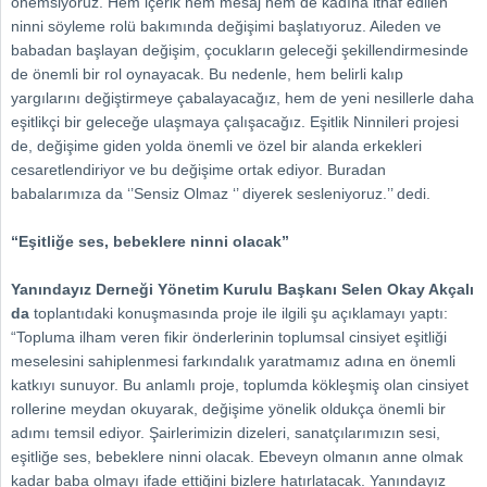
önemsiyoruz. Hem içerik hem mesaj hem de kadına ithaf edilen
ninni söyleme rolü bakımında değişimi başlatıyoruz. Aileden ve
babadan başlayan değişim, çocukların geleceği şekillendirmesinde
de önemli bir rol oynayacak. Bu nedenle, hem belirli kalıp
yargılarını değiştirmeye çabalayacağız, hem de yeni nesillerle daha
eşitlikçi bir geleceğe ulaşmaya çalışacağız. Eşitlik Ninnileri projesi
de, değişime giden yolda önemli ve özel bir alanda erkekleri
cesaretlendiriyor ve bu değişime ortak ediyor. Buradan
babalarımıza da ‘’Sensiz Olmaz ‘’ diyerek sesleniyoruz.’’ dedi.
“Eşitliğe ses, bebeklere ninni olacak”
Yanındayız Derneği Yönetim Kurulu Başkanı Selen Okay Akçalı
da
toplantıdaki konuşmasında proje ile ilgili şu açıklamayı yaptı:
“Topluma ilham veren fikir önderlerinin toplumsal cinsiyet eşitliği
meselesini sahiplenmesi farkındalık yaratmamız adına en önemli
katkıyı sunuyor. Bu anlamlı proje, toplumda kökleşmiş olan cinsiyet
rollerine meydan okuyarak, değişime yönelik oldukça önemli bir
adımı temsil ediyor. Şairlerimizin dizeleri, sanatçılarımızın sesi,
eşitliğe ses, bebeklere ninni olacak. Ebeveyn olmanın anne olmak
kadar baba olmayı ifade ettiğini bizlere hatırlatacak. Yanındayız