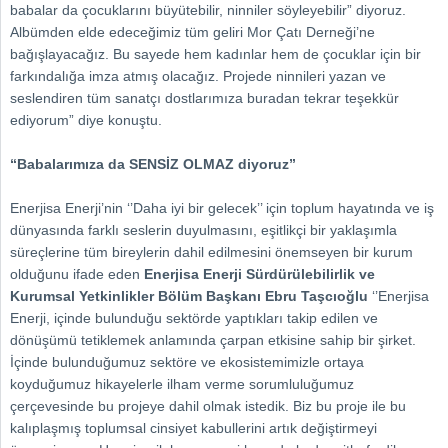
babalar da çocuklarını büyütebilir, ninniler söyleyebilir” diyoruz.
Albümden elde edeceğimiz tüm geliri Mor Çatı Derneği’ne
bağışlayacağız. Bu sayede hem kadınlar hem de çocuklar için bir
farkındalığa imza atmış olacağız. Projede ninnileri yazan ve
seslendiren tüm sanatçı dostlarımıza buradan tekrar teşekkür
ediyorum” diye konuştu.
“Babalarımıza da SENSİZ OLMAZ diyoruz”
Enerjisa Enerji’nin ‘’Daha iyi bir gelecek’’ için toplum hayatında ve iş
dünyasında farklı seslerin duyulmasını, eşitlikçi bir yaklaşımla
süreçlerine tüm bireylerin dahil edilmesini önemseyen bir kurum
olduğunu ifade eden
Enerjisa Enerji Sürdürülebilirlik ve
Kurumsal Yetkinlikler Bölüm Başkanı Ebru Taşcıoğlu
‘’Enerjisa
Enerji, içinde bulunduğu sektörde yaptıkları takip edilen ve
dönüşümü tetiklemek anlamında çarpan etkisine sahip bir şirket.
İçinde bulunduğumuz sektöre ve ekosistemimizle ortaya
koyduğumuz hikayelerle ilham verme sorumluluğumuz
çerçevesinde bu projeye dahil olmak istedik. Biz bu proje ile bu
kalıplaşmış toplumsal cinsiyet kabullerini artık değiştirmeyi