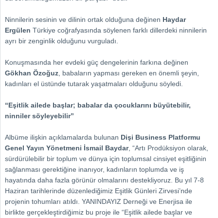
Ninnilerin sesinin ve dilinin ortak olduğuna değinen
Haydar
Ergülen
Türkiye coğrafyasında söylenen farklı dillerdeki ninnilerin
ayrı bir zenginlik olduğunu vurguladı.
Konuşmasında her evdeki güç dengelerinin farkına değinen
Gökhan Özoğuz
, babaların yapması gereken en önemli şeyin,
kadınları el üstünde tutarak yaşatmaları olduğunu söyledi.
“Eşitlik ailede başlar; babalar da çocuklarını büyütebilir,
ninniler söyleyebilir”
Albüme ilişkin açıklamalarda bulunan
Dişi Business Platformu
Genel Yayın Yönetmeni İsmail Baydar
, “Artı Prodüksiyon olarak,
sürdürülebilir bir toplum ve dünya için toplumsal cinsiyet eşitliğinin
sağlanması gerektiğine inanıyor, kadınların toplumda ve iş
hayatında daha fazla görünür olmalarını destekliyoruz. Bu yıl 7-8
Haziran tarihlerinde düzenlediğimiz Eşitlik Günleri Zirvesi’nde
projenin tohumları atıldı. YANINDAYIZ Derneği ve Enerjisa ile
birlikte gerçekleştirdiğimiz bu proje ile “Eşitlik ailede başlar ve