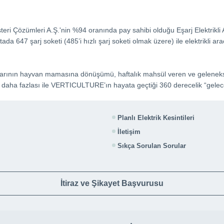
 Çözümleri A.Ş.'nin %94 oranında pay sahibi olduğu Eşarj Elektrikli Araçl
da 647 şarj soketi (485’i hızlı şarj soketi olmak üzere) ile elektrikli ar
tıklarının hayvan mamasına dönüşümü, haftalık mahsül veren ve gelenekse
 daha fazlası ile VERTICULTURE’ın hayata geçtiği 360 derecelik “gelece
Planlı Elektrik Kesintileri
İletişim
Sıkça Sorulan Sorular
İtiraz ve Şikayet Başvurusu