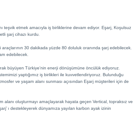
mını teşvik etmek amacıyla iş birliklerine devam ediyor. Eşarj, Koşulsuz
li şarj cihazı kurdu.
kli araçlarının 30 dakikada yüzde 80 doluluk oranında şarj edebilecek.
vam edebilecek.
larak büyüyen Türkiye’nin enerji dönüşümüne öncülük ediyoruz.
stemimizi yaptığımız iş birlikleri ile kuvvetlendiriyoruz. Bulunduğu
r atmosfer ve yaşam alanı sunması açısından Eşarj müşterileri için de
şam alanı oluşturmayı amaçlayarak hayata geçen Vertical, topraksız ve
Eşarj’ ı destekleyerek dünyamıza yayılan karbon ayak izinin