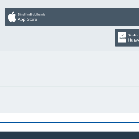
Şimdi İndirebilirsiniz
App Store
Şimdi İn
Huaw