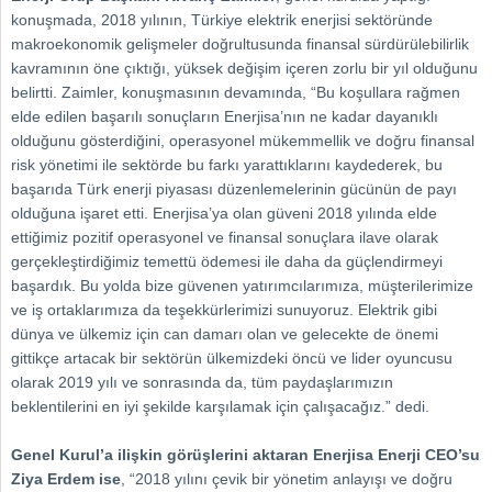
konuşmada, 2018 yılının, Türkiye elektrik enerjisi sektöründe
makroekonomik gelişmeler doğrultusunda finansal sürdürülebilirlik
kavramının öne çıktığı, yüksek değişim içeren zorlu bir yıl olduğunu
belirtti. Zaimler, konuşmasının devamında, “Bu koşullara rağmen
elde edilen başarılı sonuçların Enerjisa’nın ne kadar dayanıklı
olduğunu gösterdiğini, operasyonel mükemmellik ve doğru finansal
risk yönetimi ile sektörde bu farkı yarattıklarını kaydederek, bu
başarıda Türk enerji piyasası düzenlemelerinin gücünün de payı
olduğuna işaret etti. Enerjisa’ya olan güveni 2018 yılında elde
ettiğimiz pozitif operasyonel ve finansal sonuçlara ilave olarak
gerçekleştirdiğimiz temettü ödemesi ile daha da güçlendirmeyi
başardık. Bu yolda bize güvenen yatırımcılarımıza, müşterilerimize
ve iş ortaklarımıza da teşekkürlerimizi sunuyoruz. Elektrik gibi
dünya ve ülkemiz için can damarı olan ve gelecekte de önemi
gittikçe artacak bir sektörün ülkemizdeki öncü ve lider oyuncusu
olarak 2019 yılı ve sonrasında da, tüm paydaşlarımızın
beklentilerini en iyi şekilde karşılamak için çalışacağız.” dedi.
Genel Kurul’a ilişkin görüşlerini aktaran Enerjisa Enerji CEO’su
Ziya Erdem ise
, “2018 yılını çevik bir yönetim anlayışı ve doğru