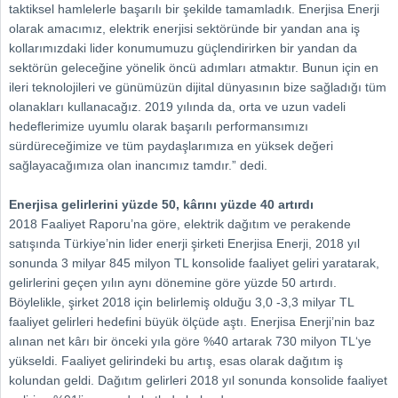
taktiksel hamlelerle başarılı bir şekilde tamamladık. Enerjisa Enerji
olarak amacımız, elektrik enerjisi sektöründe bir yandan ana iş
kollarımızdaki lider konumumuzu güçlendirirken bir yandan da
sektörün geleceğine yönelik öncü adımları atmaktır. Bunun için en
ileri teknolojileri ve günümüzün dijital dünyasının bize sağladığı tüm
olanakları kullanacağız. 2019 yılında da, orta ve uzun vadeli
hedeflerimize uyumlu olarak başarılı performansımızı
sürdüreceğimize ve tüm paydaşlarımıza en yüksek değeri
sağlayacağımıza olan inancımız tamdır.” dedi.
Enerjisa gelirlerini yüzde 50, kârını yüzde 40 artırdı
2018 Faaliyet Raporu’na göre, elektrik dağıtım ve perakende
satışında Türkiye’nin lider enerji şirketi Enerjisa Enerji, 2018 yıl
sonunda 3 milyar 845 milyon TL konsolide faaliyet geliri yaratarak,
gelirlerini geçen yılın aynı dönemine göre yüzde 50 artırdı.
Böylelikle, şirket 2018 için belirlemiş olduğu 3,0 -3,3 milyar TL
faaliyet gelirleri hedefini büyük ölçüde aştı. Enerjisa Enerji’nin baz
alınan net kârı bir önceki yıla göre %40 artarak 730 milyon TL‘ye
yükseldi. Faaliyet gelirindeki bu artış, esas olarak dağıtım iş
kolundan geldi. Dağıtım gelirleri 2018 yıl sonunda konsolide faaliyet