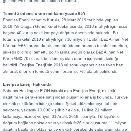
gelirine %91’i oranında katkıda bulundu.
Temettü ödeme oranı net kârın yüzde 65’i
Enerjisa Enerji Yönetim Kurulu, 28 Mart 2019 tarihinde yapılan
2018 Yılı Olağan Genel Kurul toplantısında, 2018 mali yılı için hisse
başına 40 kuruş nakit kar payı dağıtım önerisinde bulundu. Bu
tutarın, şirketin 2018 mali yılı için 730 milyon TL olan Baz Alınan Net
Kârının %65’i oranında bir temettü ödeme oranına tekabül ederken,
şirketin bildirdiği temettü politikasına uygun olarak Baz Alınan Net
Kârın %60-70’i olarak belirlenmiş olan oranın içerisinde kaldığı
belirtildi. Enerjisa Enerji’nin 2018 yıl sonu kapanış hisse fiyatı baz
alınarak önerilen temettü verimi oranı ise %8 olarak belirlendi.
Enerjisa Enerji Hakkında
Sabancı Holding ve E.ON iştiraki olan Enerjisa Enerji, elektrik
dağıtımı ve perakende satışından oluşan iki ana iş kolunda, Türkiye
elektrik sektörünün lider şirketidir. Şirket, düzenlemeye tabi bir
sektörde, yaklaşık 10.000 kişilik bir ekiple, 14 ilde 21 milyon
kullanıcıya hizmet veriyor. 31 Aralık 2018 itibarıyla, Türkiye’deki
dağıtım bağlantı noktalarının yaklaşık %26’sını oluşturan 11 milyon
dağıtım bağlantı noktasına ve elektrik perakende satış alanında ise