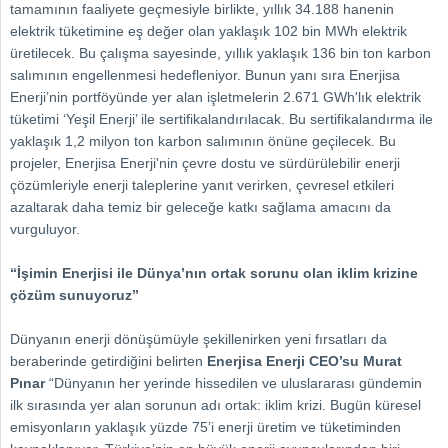
tamamının faaliyete geçmesiyle birlikte, yıllık 34.188 hanenin
elektrik tüketimine eş değer olan yaklaşık 102 bin MWh elektrik
üretilecek. Bu çalışma sayesinde, yıllık yaklaşık 136 bin ton karbon
salımının engellenmesi hedefleniyor. Bunun yanı sıra Enerjisa
Enerji’nin portföyünde yer alan işletmelerin 2.671 GWh'lık elektrik
tüketimi ‘Yeşil Enerji’ ile sertifikalandırılacak. Bu sertifikalandırma ile
yaklaşık 1,2 milyon ton karbon salımının önüne geçilecek. Bu
projeler, Enerjisa Enerji'nin çevre dostu ve sürdürülebilir enerji
çözümleriyle enerji taleplerine yanıt verirken, çevresel etkileri
azaltarak daha temiz bir geleceğe katkı sağlama amacını da
vurguluyor.
“İşimin Enerjisi ile Dünya’nın ortak sorunu olan iklim krizine
çözüm sunuyoruz’’
Dünyanın enerji dönüşümüyle şekillenirken yeni fırsatları da
beraberinde getirdiğini belirten
Enerjisa Enerji CEO’su Murat
Pınar
“Dünyanın her yerinde hissedilen ve uluslararası gündemin
ilk sırasında yer alan sorunun adı ortak: iklim krizi. Bugün küresel
emisyonların yaklaşık yüzde 75’i enerji üretim ve tüketiminden