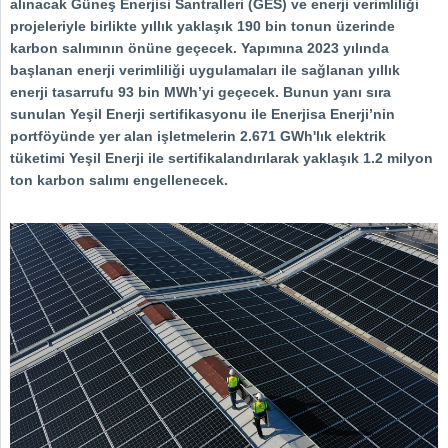
alınacak Güneş Enerjisi Santralleri (GES) ve enerji verimliliği
projeleriyle birlikte yıllık yaklaşık 190 bin tonun üzerinde
karbon salımının önüne geçecek. Yapımına 2023 yılında
başlanan enerji verimliliği uygulamaları ile sağlanan yıllık
enerji tasarrufu 93 bin MWh’yi geçecek. Bunun yanı sıra
sunulan Yeşil Enerji sertifikasyonu ile Enerjisa Enerji’nin
portföyünde yer alan işletmelerin 2.671 GWh'lık elektrik
tüketimi Yeşil Enerji ile sertifikalandırılarak yaklaşık 1.2 milyon
ton karbon salımı engellenecek.