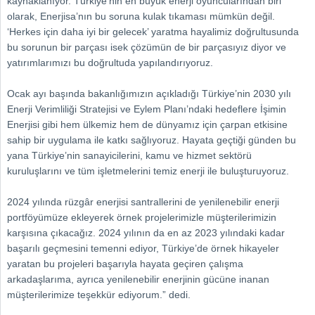
kaynaklanıyor. Türkiye’nin en büyük enerji oyuncularından biri
olarak, Enerjisa’nın bu soruna kulak tıkaması mümkün değil.
‘Herkes için daha iyi bir gelecek’ yaratma hayalimiz doğrultusunda
bu sorunun bir parçası isek çözümün de bir parçasıyız diyor ve
yatırımlarımızı bu doğrultuda yapılandırıyoruz.
Ocak ayı başında bakanlığımızın açıkladığı Türkiye’nin 2030 yılı
Enerji Verimliliği Stratejisi ve Eylem Planı’ndaki hedeflere İşimin
Enerjisi gibi hem ülkemiz hem de dünyamız için çarpan etkisine
sahip bir uygulama ile katkı sağlıyoruz. Hayata geçtiği günden bu
yana Türkiye’nin sanayicilerini, kamu ve hizmet sektörü
kuruluşlarını ve tüm işletmelerini temiz enerji ile buluşturuyoruz.
2024 yılında rüzgâr enerjisi santrallerini de yenilenebilir enerji
portföyümüze ekleyerek örnek projelerimizle müşterilerimizin
karşısına çıkacağız. 2024 yılının da en az 2023 yılındaki kadar
başarılı geçmesini temenni ediyor, Türkiye’de örnek hikayeler
yaratan bu projeleri başarıyla hayata geçiren çalışma
arkadaşlarıma, ayrıca yenilenebilir enerjinin gücüne inanan
müşterilerimize teşekkür ediyorum.” dedi.