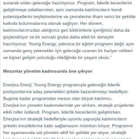
sunarak onları geleceğe hazırlıyoruz. Program, liderlik becerilerini
geliştirmeye odaklanırken, aynı zamanda katılımcıların kendi
potansiyellerini keşfetmelerine ve çevrelerine ilham verici bir şekilde
katkıda bulunmalarına olanak sağlıyor. Her dönem,
katılımcılarımızdan aldığımız geri bildirimlerle içeriğimizi daha da
güçlendiriyor ve bir sonraki gruba daha etkili bir deneyim
hazırlıyoruz. Young Energy, yalnızca bir eğitim programı değil; aynı
zamanda genç yetenekler için geleceğe uzanan bir kariyer rehberi
ve kişisel gelişim yolculuğu niteliğinde bir yaşam okulu.’’
Mezunlar yönetim kadrosunda öne çıkıyor
Enerjisa Enerji, Young Energy programıyla geleceğin liderlik
pozisyonlarına aday yetenekleri şirkete kazandırmayı hedefliyor.
Bugüne kadar programdan mezun olan birçok katılımcı,
Enerjisa’nın yönetim kademelerinde yer alırken, stratejik projelerde
etkili roller üstlendi. Program, liderlik becerilerini geliştirirken,
Enerjisa’nın stratejik hedefleriyle uyumlu yapısıyla katılımcıların
şirketin önceliklerine katkı sağlamasını mümkün kılıyor. Programın
her aşamasında üst yönetim aktif bir şekilde yer alıyor, stratejik