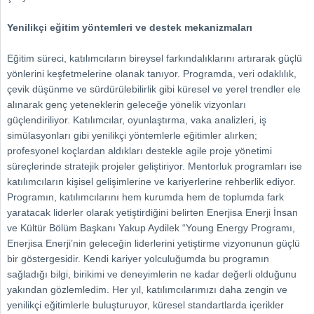
Yenilikçi eğitim yöntemleri ve destek mekanizmaları
Eğitim süreci, katılımcıların bireysel farkındalıklarını artırarak güçlü
yönlerini keşfetmelerine olanak tanıyor. Programda, veri odaklılık,
çevik düşünme ve sürdürülebilirlik gibi küresel ve yerel trendler ele
alınarak genç yeteneklerin geleceğe yönelik vizyonları
güçlendiriliyor. Katılımcılar, oyunlaştırma, vaka analizleri, iş
simülasyonları gibi yenilikçi yöntemlerle eğitimler alırken;
profesyonel koçlardan aldıkları destekle agile proje yönetimi
süreçlerinde stratejik projeler geliştiriyor. Mentorluk programları ise
katılımcıların kişisel gelişimlerine ve kariyerlerine rehberlik ediyor.
Programın, katılımcılarını hem kurumda hem de toplumda fark
yaratacak liderler olarak yetiştirdiğini belirten Enerjisa Enerji İnsan
ve Kültür Bölüm Başkanı Yakup Aydilek “Young Energy Programı,
Enerjisa Enerji’nin geleceğin liderlerini yetiştirme vizyonunun güçlü
bir göstergesidir. Kendi kariyer yolculuğumda bu programın
sağladığı bilgi, birikimi ve deneyimlerin ne kadar değerli olduğunu
yakından gözlemledim. Her yıl, katılımcılarımızı daha zengin ve
yenilikçi eğitimlerle buluşturuyor, küresel standartlarda içerikler