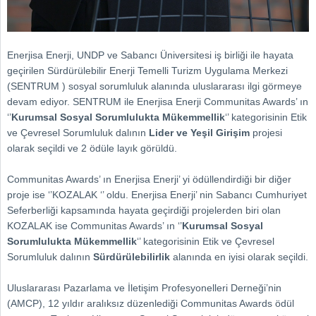
Enerjisa Enerji, UNDP ve Sabancı Üniversitesi iş birliği ile hayata
geçirilen Sürdürülebilir Enerji Temelli Turizm Uygulama Merkezi
(SENTRUM ) sosyal sorumluluk alanında uluslararası ilgi görmeye
devam ediyor. SENTRUM ile Enerjisa Enerji Communitas Awards’ ın
‘’
Kurumsal Sosyal Sorumlulukta Mükemmellik
‘’ kategorisinin Etik
ve Çevresel Sorumluluk dalının
Lider ve Yeşil Girişim
projesi
olarak seçildi ve 2 ödüle layık görüldü.
Communitas Awards’ ın Enerjisa Enerji’ yi ödüllendirdiği bir diğer
proje ise ‘’KOZALAK ‘’ oldu. Enerjisa Enerji’ nin Sabancı Cumhuriyet
Seferberliği kapsamında hayata geçirdiği projelerden biri olan
KOZALAK ise Communitas Awards’ ın ‘’
Kurumsal Sosyal
Sorumlulukta Mükemmellik
‘’ kategorisinin Etik ve Çevresel
Sorumluluk dalının
Sürdürülebilirlik
alanında en iyisi olarak seçildi.
Uluslararası Pazarlama ve İletişim Profesyonelleri Derneği’nin
(AMCP), 12 yıldır aralıksız düzenlediği Communitas Awards ödül