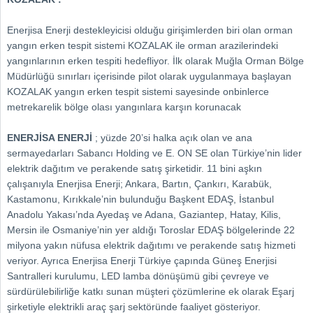
Enerjisa Enerji destekleyicisi olduğu girişimlerden biri olan orman
yangın erken tespit sistemi KOZALAK ile orman arazilerindeki
yangınlarının erken tespiti hedefliyor. İlk olarak Muğla Orman Bölge
Müdürlüğü sınırları içerisinde pilot olarak uygulanmaya başlayan
KOZALAK yangın erken tespit sistemi sayesinde onbinlerce
metrekarelik bölge olası yangınlara karşın korunacak
ENERJİSA ENERJİ
; yüzde 20’si halka açık olan ve ana
sermayedarları Sabancı Holding ve E. ON SE olan Türkiye’nin lider
elektrik dağıtım ve perakende satış şirketidir. 11 bini aşkın
çalışanıyla Enerjisa Enerji; Ankara, Bartın, Çankırı, Karabük,
Kastamonu, Kırıkkale’nin bulunduğu Başkent EDAŞ, İstanbul
Anadolu Yakası’nda Ayedaş ve Adana, Gaziantep, Hatay, Kilis,
Mersin ile Osmaniye’nin yer aldığı Toroslar EDAŞ bölgelerinde 22
milyona yakın nüfusa elektrik dağıtımı ve perakende satış hizmeti
veriyor. Ayrıca Enerjisa Enerji Türkiye çapında Güneş Enerjisi
Santralleri kurulumu, LED lamba dönüşümü gibi çevreye ve
sürdürülebilirliğe katkı sunan müşteri çözümlerine ek olarak Eşarj
şirketiyle elektrikli araç şarj sektöründe faaliyet gösteriyor.