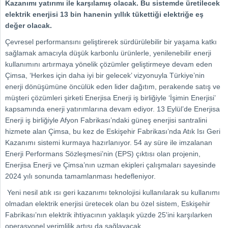
Kazanımı yatırımı ile karşılamış olacak. Bu sistemde üretilecek
elektrik enerjisi 13 bin hanenin yıllık tükettiği elektriğe eş
değer olacak.
Çevresel performansını geliştirerek sürdürülebilir bir yaşama katkı
sağlamak amacıyla düşük karbonlu ürünlerle, yenilenebilir enerji
kullanımını artırmaya yönelik çözümler geliştirmeye devam eden
Çimsa, ‘Herkes için daha iyi bir gelecek’ vizyonuyla Türkiye’nin
enerji dönüşümüne öncülük eden lider dağıtım, perakende satış ve
müşteri çözümleri şirketi Enerjisa Enerji iş birliğiyle ‘İşimin Enerjisi’
kapsamında enerji yatırımlarına devam ediyor. 13 Eylül’de Enerjisa
Enerji iş birliğiyle Afyon Fabrikası’ndaki güneş enerjisi santralini
hizmete alan Çimsa, bu kez de Eskişehir Fabrikası’nda Atık Isı Geri
Kazanımı sistemi kurmaya hazırlanıyor. 54 ay süre ile imzalanan
Enerji Performans Sözleşmesi’nin (EPS) çıktısı olan projenin,
Enerjisa Enerji ve Çimsa’nın uzman ekipleri çalışmaları sayesinde
2024 yılı sonunda tamamlanması hedefleniyor.
Yeni nesil atık ısı geri kazanımı teknolojisi kullanılarak su kullanımı
olmadan elektrik enerjisi üretecek olan bu özel sistem, Eskişehir
Fabrikası’nın elektrik ihtiyacının yaklaşık yüzde 25'ini karşılarken
operasyonel verimlilik artışı da sağlayacak.