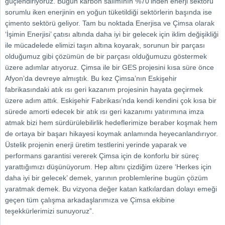
güçlendiriyoruz. Bugün karbon salımının %70’inden enerji sektörü
sorumlu iken enerjinin en yoğun tüketildiği sektörlerin başında ise
çimento sektörü geliyor. Tam bu noktada Enerjisa ve Çimsa olarak
‘İşimin Enerjisi’ çatısı altında daha iyi bir gelecek için iklim değişikliği
ile mücadelede elimizi taşın altına koyarak, sorunun bir parçası
olduğumuz gibi çözümün de bir parçası olduğumuzu göstermek
üzere adımlar atıyoruz. Çimsa ile bir GES projesini kısa süre önce
Afyon’da devreye almıştık. Bu kez Çimsa’nın Eskişehir
fabrikasındaki atık ısı geri kazanım projesinin hayata geçirmek
üzere adım attık. Eskişehir Fabrikası’nda kendi kendini çok kısa bir
sürede amorti edecek bir atık ısı geri kazanımı yatırımına imza
atmak bizi hem sürdürülebilirlik hedeflerimize beraber koşmak hem
de ortaya bir başarı hikayesi koymak anlamında heyecanlandırıyor.
Üstelik projenin enerji üretim testlerini yerinde yaparak ve
performans garantisi vererek Çimsa için de konforlu bir süreç
yarattığımızı düşünüyorum. Hep altını çizdiğim üzere ‘Herkes için
daha iyi bir gelecek’ demek, yarının problemlerine bugün çözüm
yaratmak demek. Bu vizyona değer katan katkılardan dolayı emeği
geçen tüm çalışma arkadaşlarımıza ve Çimsa ekibine
teşekkürlerimizi sunuyoruz”.