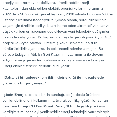
enerjiyi de artırmayı hedefliyoruz. Yenilenebilir enerji
kaynaklarından elde edilen elektrik enerjisi kullanım oranımız
2022'de %58,2 olarak gerçekleşirken, 2030 yılında bu oranı %80’in
üzerine çıkarmayı hedefliyoruz. Çimsa olarak, sürdürülebilir bir
yaşam için özellikle fosil yakıtları ikame eden alternatif yakıtlar ve
düşük karbon emisyonunu destekleyen yeni teknolojik değişimler
üzerinde çalışıyoruz. Bu kapsamda hayata geçirdiğimiz Afyon GES
projesi ve Afyon Atıktan Türetilmiş Yakıt Besleme Tesisi ile
sürdürülebilirlik ajandamızda çok önemli adımlar atmıştık. Bu
sürece Eskişehir Atık Isı Geri Kazanımı yatırımımız ile devam
ediyor, emeği geçen tüm çalışma arkadaşlarımıza ve Enerjisa
Enerji ekibine teşekkürlerimizi sunuyoruz”.
“Daha iyi bir gelecek için iklim değişikliği ile mücadelede
çözümün bir parçasıyız.’’
İşimin Enerjisi
çatısı altında sunduğu doğa dostu ürünlerle
yenilenebilir enerji kullanımını artırarak yenilikçi çözümler sunan
Enerjisa Enerji CEO’su Murat Pınar
, “İklim değişikliğine karşı
verdiğimiz mücadeleyi yenilenebilir enerji teknolojisi yatırımlarıyla