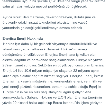
taahhüdüne uygun bir şekilde ÇSY ilkelerine vurgu yaparak işletme
satın almaları yoluyla mevcut portföyünü dönüştürecek.
Ayrıca şirket, ileri malzeme, dekarbonizasyon, dijitalleşme ve
üretkenlik odaklı inşaat teknolojileri ekosistemine yaptığı
yatırımlarla geleceği şekillendirmeye devam edecek.
Enerjisa Enerji Hakkında
‘Herkes için daha iyi bir gelecek’ vizyonuyla sürdürülebilirlik ve
teknolojinin çarpan etkisini kullanarak Türkiye’nin enerji
dönüşümüne öncülük eden Enerjisa Enerji, ana iş kolları olan
elektrik dağıtım ve perakende satış alanlarında Türkiye’nin yüzde
25’ine hizmet sunuyor. Sektörün en büyük oyuncusu olan Enerjisa
Enerji, 14 ilde 10.6 milyon müşteriye ulaşarak 22 milyonu aşkın
kullanıcıya elektrik dağıtım hizmeti sağlıyor. Enerjisa Enerji, İşimin
Enerjisi markasıyla müşterilerine, yenilenebilir enerji, verimlilik ve
yeşil enerji çözümleri sunarken; tamamına sahip olduğu Eşarj ile
Türkiye’nin ilk ve en hızlı şarj istasyonu ağını işletiyor. Ana
sermayedarları Sabancı Holding ve E.ON olan Enerjisa Enerji’nin
yüzde 20 hissesi halka açık olup Borsa İstanbul’da işlem görüyor.