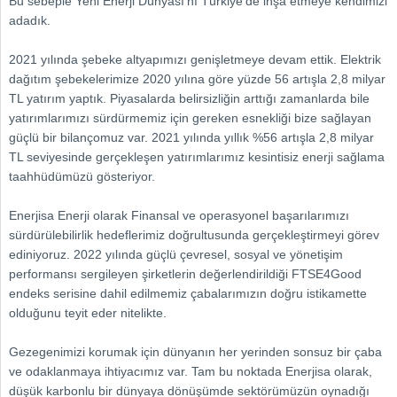
Bu sebeple Yeni Enerji Dünyası’nı Türkiye’de inşa etmeye kendimizi
adadık.
2021 yılında şebeke altyapımızı genişletmeye devam ettik. Elektrik
dağıtım şebekelerimize 2020 yılına göre yüzde 56 artışla 2,8 milyar
TL yatırım yaptık. Piyasalarda belirsizliğin arttığı zamanlarda bile
yatırımlarımızı sürdürmemiz için gereken esnekliği bize sağlayan
güçlü bir bilançomuz var. 2021 yılında yıllık %56 artışla 2,8 milyar
TL seviyesinde gerçekleşen yatırımlarımız kesintisiz enerji sağlama
taahhüdümüzü gösteriyor.
Enerjisa Enerji olarak Finansal ve operasyonel başarılarımızı
sürdürülebilirlik hedeflerimiz doğrultusunda gerçekleştirmeyi görev
ediniyoruz. 2022 yılında güçlü çevresel, sosyal ve yönetişim
performansı sergileyen şirketlerin değerlendirildiği FTSE4Good
endeks serisine dahil edilmemiz çabalarımızın doğru istikamette
olduğunu teyit eder nitelikte.
Gezegenimizi korumak için dünyanın her yerinden sonsuz bir çaba
ve odaklanmaya ihtiyacımız var. Tam bu noktada Enerjisa olarak,
düşük karbonlu bir dünyaya dönüşümde sektörümüzün oynadığı