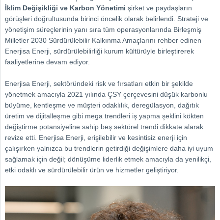
İklim Değişikliği ve Karbon Yönetimi
şirket ve paydaşların
görüşleri doğrultusunda birinci öncelik olarak belirlendi. Strateji ve
yönetişim süreçlerinin yanı sıra tüm operasyonlarında Birleşmiş
Milletler 2030 Sürdürülebilir Kalkınma Amaçlarını rehber edinen
Enerjisa Enerji, sürdürülebilirliği kurum kültürüyle birleştirerek
faaliyetlerine devam ediyor.
Enerjisa Enerji, sektöründeki risk ve fırsatları etkin bir şekilde
yönetmek amacıyla 2021 yılında ÇSY çerçevesini düşük karbonlu
büyüme, kentleşme ve müşteri odaklılık, deregülasyon, dağıtık
üretim ve dijitalleşme gibi mega trendleri iş yapma şeklini kökten
değiştirme potansiyeline sahip beş sektörel trendi dikkate alarak
revize etti. Enerjisa Enerji, erişilebilir ve kesintisiz enerji için
çalışırken yalnızca bu trendlerin getirdiği değişimlere daha iyi uyum
sağlamak için değil; dönüşüme liderlik etmek amacıyla da yenilikçi,
etki odaklı ve sürdürülebilir ürün ve hizmetler geliştiriyor.