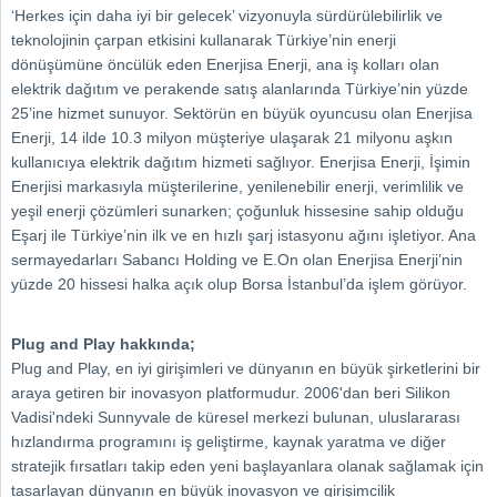
‘Herkes için daha iyi bir gelecek’ vizyonuyla sürdürülebilirlik ve
teknolojinin çarpan etkisini kullanarak Türkiye’nin enerji
dönüşümüne öncülük eden Enerjisa Enerji, ana iş kolları olan
elektrik dağıtım ve perakende satış alanlarında Türkiye’nin yüzde
25’ine hizmet sunuyor. Sektörün en büyük oyuncusu olan Enerjisa
Enerji, 14 ilde 10.3 milyon müşteriye ulaşarak 21 milyonu aşkın
kullanıcıya elektrik dağıtım hizmeti sağlıyor. Enerjisa Enerji, İşimin
Enerjisi markasıyla müşterilerine, yenilenebilir enerji, verimlilik ve
yeşil enerji çözümleri sunarken; çoğunluk hissesine sahip olduğu
Eşarj ile Türkiye’nin ilk ve en hızlı şarj istasyonu ağını işletiyor. Ana
sermayedarları Sabancı Holding ve E.On olan Enerjisa Enerji’nin
yüzde 20 hissesi halka açık olup Borsa İstanbul’da işlem görüyor.
Plug and Play hakkında;
Plug and Play, en iyi girişimleri ve dünyanın en büyük şirketlerini bir
araya getiren bir inovasyon platformudur. 2006'dan beri Silikon
Vadisi'ndeki Sunnyvale de küresel merkezi bulunan, uluslararası
hızlandırma programını iş geliştirme, kaynak yaratma ve diğer
stratejik fırsatları takip eden yeni başlayanlara olanak sağlamak için
tasarlayan dünyanın en büyük inovasyon ve girişimcilik