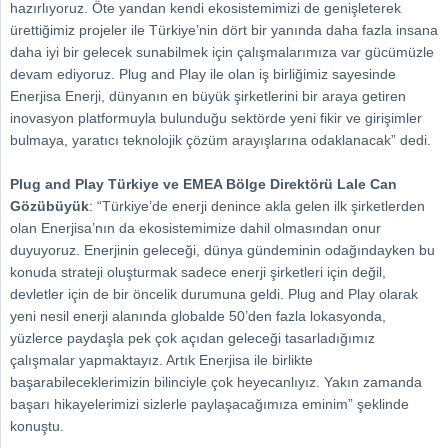
hazırlıyoruz. Öte yandan kendi ekosistemimizi de genişleterek
ürettiğimiz projeler ile Türkiye’nin dört bir yanında daha fazla insana
daha iyi bir gelecek sunabilmek için çalışmalarımıza var gücümüzle
devam ediyoruz. Plug and Play ile olan iş birliğimiz sayesinde
Enerjisa Enerji, dünyanın en büyük şirketlerini bir araya getiren
inovasyon platformuyla bulunduğu sektörde yeni fikir ve girişimler
bulmaya, yaratıcı teknolojik çözüm arayışlarına odaklanacak” dedi.
Plug and Play Türkiye ve EMEA Bölge Direktörü Lale Can
Gözübüyük
: “Türkiye’de enerji denince akla gelen ilk şirketlerden
olan Enerjisa’nın da ekosistemimize dahil olmasından onur
duyuyoruz. Enerjinin geleceği, dünya gündeminin odağındayken bu
konuda strateji oluşturmak sadece enerji şirketleri için değil,
devletler için de bir öncelik durumuna geldi. Plug and Play olarak
yeni nesil enerji alanında globalde 50’den fazla lokasyonda,
yüzlerce paydaşla pek çok açıdan geleceği tasarladığımız
çalışmalar yapmaktayız. Artık Enerjisa ile birlikte
başarabileceklerimizin bilinciyle çok heyecanlıyız. Yakın zamanda
başarı hikayelerimizi sizlerle paylaşacağımıza eminim” şeklinde
konuştu.