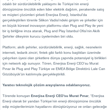
odaklı bir sürdürülebilirlik yaklaşımı ile Türkiye’nin enerji
dönüşümüne öncülük eden lider elektrik dağıtım, perakende satış
ve müşteri çözümleri şirketi Enerjisa Enerji, İstanbul’da
gerçekleştirilen törenle Silikon Vadisi'ndeki girişim ve şirketler için
en büyük küresel inovasyon platformu olan Plug and Play ile yeni
bir iş birliğine imza atarak, Plug and Play İstanbul Ofisi’nin Akıllı
Şehirler dikeyinin kurucu üyelerinden biri oldu.
Platform; akıllı şehirler, sürdürülebilirlik, enerji, sağlık, nesnelerin
interneti, tedarik zinciri, fintek gibi farklı konu başlıkları üzerinde
çalışırken üyesi olan şirketlere dünya çapında potansiyel iş birlikleri
için network ağı sunuyor. Tören, Enerjisa Enerji CEO’su Murat
Pınar ile Plug and Play Türkiye ve EMEA Bölge Direktörü Lale Can
Gözübüyük’ün katılımıyla gerçekleştirildi.
Yaratıcı teknolojik çözüm arayışlarına odaklanıyoruz.
Törende konuşan
Enerjisa Enerji CEO’su Murat Pınar
, “Enerjisa
Enerji olarak bir yandan Türkiye’nin enerji dönüşümüne öncülük
edip müşterilerimizin hayatlarını dönüştürüyoruz ve onları geleceğe