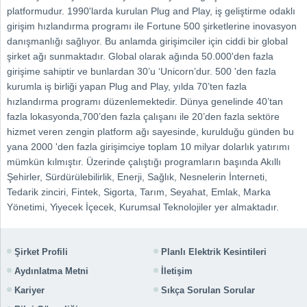
platformudur. 1990'larda kurulan Plug and Play, iş geliştirme odaklı
girişim hızlandırma programı ile Fortune 500 şirketlerine inovasyon
danışmanlığı sağlıyor. Bu anlamda girişimciler için ciddi bir global
şirket ağı sunmaktadır. Global olarak ağında 50.000'den fazla
girişime sahiptir ve bunlardan 30’u ‘Unicorn’dur. 500 'den fazla
kurumla iş birliği yapan Plug and Play, yılda 70’ten fazla
hızlandırma programı düzenlemektedir. Dünya genelinde 40’tan
fazla lokasyonda,700’den fazla çalışanı ile 20’den fazla sektöre
hizmet veren zengin platform ağı sayesinde, kurulduğu günden bu
yana 2000 'den fazla girişimciye toplam 10 milyar dolarlık yatırımı
mümkün kılmıştır. Üzerinde çalıştığı programların başında Akıllı
Şehirler, Sürdürülebilirlik, Enerji, Sağlık, Nesnelerin İnterneti,
Tedarik zinciri, Fintek, Sigorta, Tarım, Seyahat, Emlak, Marka
Yönetimi, Yiyecek İçecek, Kurumsal Teknolojiler yer almaktadır.
Şirket Profili
Planlı Elektrik Kesintileri
Aydınlatma Metni
İletişim
Kariyer
Sıkça Sorulan Sorular