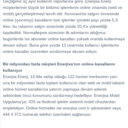
Geçtiğimiz üç ayın kullanım raporlarına göre, Enerjisa Enerji
müşterilerinin büyük bir bölümü işlemlerini online ortamda (web ve
mobil) gerçekleştirmeyi tercih etti. Koronavirüs salgını öncesinde
online (çevrimiçi) kanalların tüm işlemler içindeki payı yüzde 5,9
iken, bu rakamın salgın sürecinde yüzde 20,4’e yükseldiği
kaydedildi. Normalleşme sürecinin ilk adımlarını attığımız
bugünlerde ise aboneler online kanalları yüksek oranda kullanmaya
devam ediyor. Buna göre yüzde 13 civarında kullanıcı işlemlerini
online kanallar üzerinden sürdürmeye devam ediyor.
Bir milyondan fazla müşteri Enerjisa’nın online kanallarını
kullanıyor
Enerjsa Enerji, 14 ilde sahip olduğu 122 hizmet merkezinin yanı
sıra bir milyondan fazla toplam kullanıcısı olan web ve mobil tabanlı
online hizmet kanallarına yatırım yapmaya devam ederek
sektördeki öncü konumunu sürdürmeyi hedefliyor. Enerjisa Mobil
Uygulama’ya, IOS ve Android işletim sistemli mobil cihazlardan
erişilebiliyor. Online hizmetler ise enerjisa.com.tr adresinden veya
444 4 372 numaralı telefon üzerinden sağlanıyor.