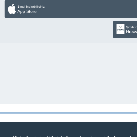
Şimdi İndirebilirsiniz
App Store
Şimdi İn
Huaw