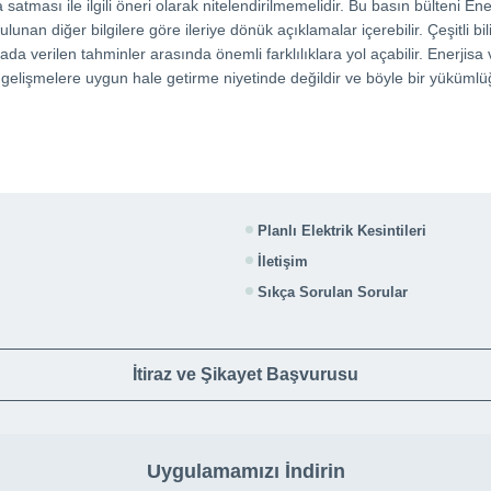
tması ile ilgili öneri olarak nitelendirilmemelidir. Bu basın bülteni Enerj
lunan diğer bilgilere göre ileriye dönük açıklamalar içerebilir. Çeşitli bil
a verilen tahminler arasında önemli farklılıklara yol açabilir. Enerjisa 
 gelişmelere uygun hale getirme niyetinde değildir ve böyle bir yüküm
Planlı Elektrik Kesintileri
İletişim
Sıkça Sorulan Sorular
İtiraz ve Şikayet Başvurusu
Uygulamamızı İndirin