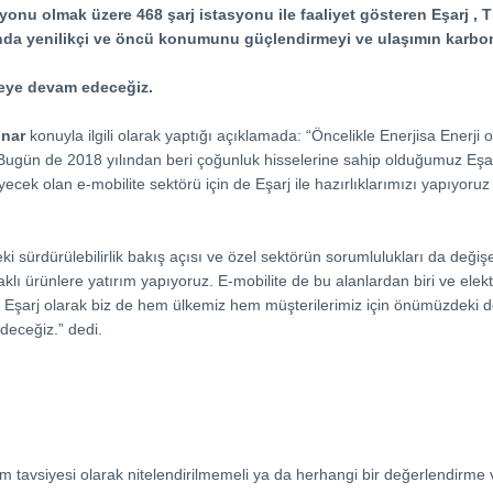
asyonu olmak üzere 468 şarj istasyonu ile faaliyet gösteren Eşarj , 
lanında yenilikçi ve öncü konumunu güçlendirmeyi ve ulaşımın kar
rmeye devam edeceğiz.
ınar
konuyla ilgili olarak yaptığı açıklamada: “Öncelikle Enerjisa Enerji
Bugün de 2018 yılından beri çoğunluk hisselerine sahip olduğumuz Eşarj
ek olan e-mobilite sektörü için de Eşarj ile hazırlıklarımızı yapıyoru
eki sürdürülebilirlik bakış açısı ve özel sektörün sorumlulukları da değiş
odaklı ürünlere yatırım yapıyoruz. E-mobilite de bu alanlardan biri ve ele
. Eşarj olarak biz de hem ülkemiz hem müşterilerimiz için önümüzdeki 
edeceğiz.” dedi.
rım tavsiyesi olarak nitelendirilmemeli ya da herhangi bir değerlendir