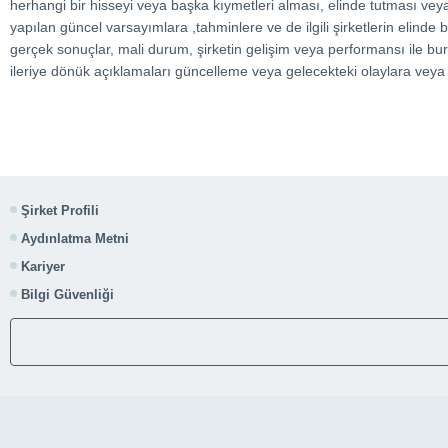
herhangi bir hisseyi veya başka kıymetleri alması, elinde tutması veya sa
yapılan güncel varsayımlara ,tahminlere ve de ilgili şirketlerin elinde bu
gerçek sonuçlar, mali durum, şirketin gelişim veya performansı ile burad
ileriye dönük açıklamaları güncelleme veya gelecekteki olaylara veya
Şirket Profili
Aydınlatma Metni
Kariyer
Bilgi Güvenliği