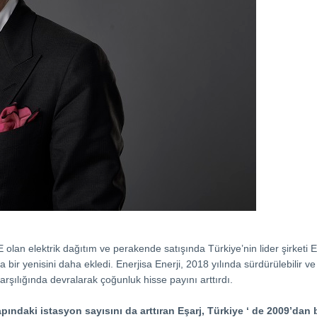
 elektrik dağıtım ve perakende satışında Türkiye’nin lider şirketi Enerji
na bir yenisini daha ekledi. Enerjisa Enerji, 2018 yılında sürdürülebil
rşılığında devralarak çoğunluk hisse payını arttırdı.
çapındaki istasyon sayısını da arttıran Eşarj, Türkiye ‘ de 2009’da