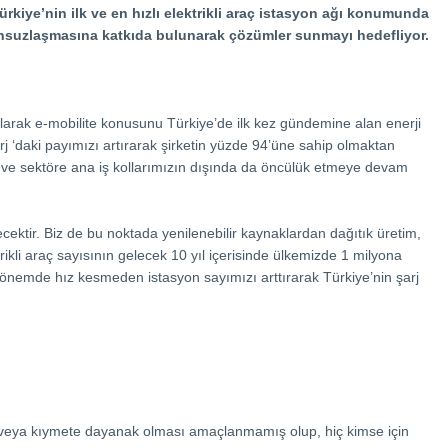
Türkiye’nin ilk ve en hızlı elektrikli araç istasyon ağı konumunda
bonsuzlaşmasına katkıda bulunarak çözümler sunmayı hedefliyor.
 olarak e-mobilite konusunu Türkiye’de ilk kez gündemine alan enerji
 ‘daki payımızı artırarak şirketin yüzde 94’üne sahip olmaktan
z ve sektöre ana iş kollarımızın dışında da öncülük etmeye devam
ecektir. Biz de bu noktada yenilenebilir kaynaklardan dağıtık üretim,
ktrikli araç sayısının gelecek 10 yıl içerisinde ülkemizde 1 milyona
dönemde hız kesmeden istasyon sayımızı arttırarak Türkiye’nin şarj
me veya kıymete dayanak olması amaçlanmamış olup, hiç kimse için