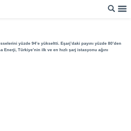
hisselerini yüzde 94’e yükseltti. Eşarj’daki payını yüzde 80’den
 Enerji, Türkiye’nin ilk ve en hızlı şarj istasyonu ağını