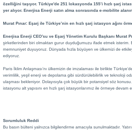
özelliğini taşıyor. Türkiye'de 251 lokasyonda 155’i hızlı şarj ist
yer alıyor. Enerjisa Enerji satın alma sonrasında e-mobilite a
Murat Pınar: Eşarj ile Türkiye’nin en hızlı şarj istasyon ağını ö
Enerjisa Enerji CEO’su ve Eşarj Yönetim Kurulu Başkanı Murat P
şirketlerinden biri olmaktan gurur duyduğumuzu ifade etmek isterim. 
memnuniyet duyuyoruz. Dünyada hızla büyüyen ve ülkemizi de etkileyec
ediyoruz.
Paris İklim Anlaşması’nı ülkemizin de imzalaması ile birlikte Türkiye’d
verimlilik, yeşil enerji ve depolama gibi sürdürülebilirlik ve teknoloji 
ulaşması bekleniyor. Dolayısıyla çok büyük bir potansiyel söz konusu
istasyonu alt yapısını en hızlı şarj istasyonlarımız ile örmeye devam 
Sorumluluk Reddi
Bu basın bülteni yalnızca bilgilendirme amacıyla sunulmaktadır. Yatı