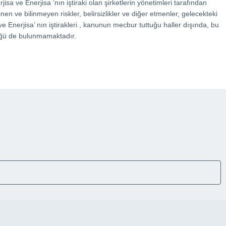
isa ve Enerjisa ‘nın iştiraki olan şirketlerin yönetimleri tarafından
inen ve bilinmeyen riskler, belirsizlikler ve diğer etmenler, gelecekteki
ve Enerjisa’ nın iştirakleri , kanunun mecbur tuttuğu haller dışında, bu
lüğü de bulunmamaktadır.