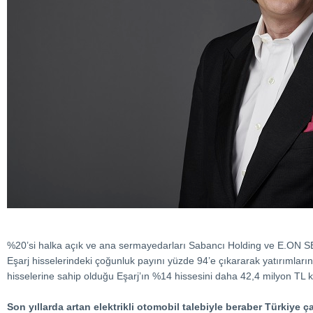
%20’si halka açık ve ana sermayedarları Sabancı Holding ve E.ON SE olan
Eşarj hisselerindeki çoğunluk payını yüzde 94’e çıkararak yatırımları
hisselerine sahip olduğu Eşarj’ın %14 hissesini daha 42,4 milyon TL ka
Son yıllarda artan elektrikli otomobil talebiyle beraber Türkiye 