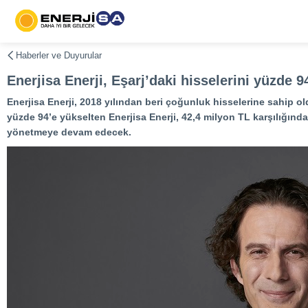
Haberler ve Duyurular
Enerjisa Enerji, Eşarj’daki hisselerini yüzde 9
Enerjisa Enerji, 2018 yılından beri çoğunluk hisselerine sahip old
yüzde 94’e yükselten Enerjisa Enerji, 42,4 milyon TL karşılığında 
yönetmeye devam edecek.