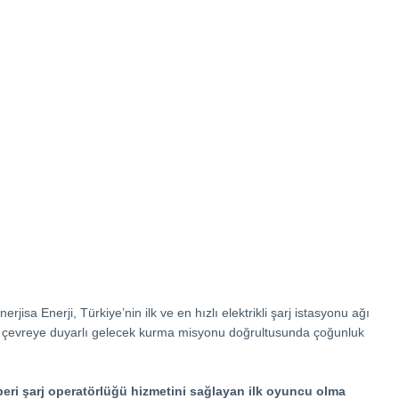
sa Enerji, Türkiye’nin ilk ve en hızlı elektrikli şarj istasyonu ağı
ir ve çevreye duyarlı gelecek kurma misyonu doğrultusunda çoğunluk
n beri şarj operatörlüğü hizmetini sağlayan ilk oyuncu olma