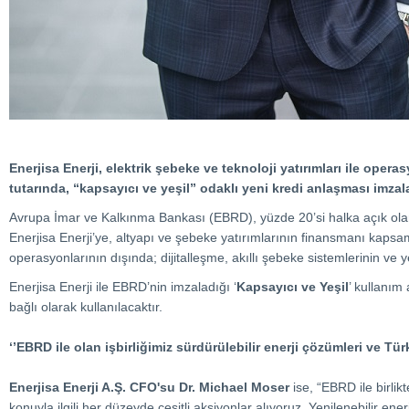
Enerjisa Enerji, elektrik şebeke ve teknoloji yatırımları ile oper
tutarında, “kapsayıcı ve yeşil” odaklı yeni kredi anlaşması imzala
Avrupa İmar ve Kalkınma Bankası (EBRD), yüzde 20’si halka açık olan
Enerjisa Enerji’ye, altyapı ve şebeke yatırımlarının finansmanı kapsam
operasyonlarının dışında; dijitalleşme, akıllı şebeke sistemlerinin ve 
Enerjisa Enerji ile EBRD’nin imzaladığı ‘
Kapsayıcı ve Yeşil
’ kullanım
bağlı olarak kullanılacaktır.
‘’EBRD ile olan işbirliğimiz sürdürülebilir enerji çözümleri ve Tür
Enerjisa Enerji A.Ş. CFO'su Dr. Michael Moser
ise, “EBRD ile birlik
konuyla ilgili her düzeyde çeşitli aksiyonlar alıyoruz. Yenilenebilir e