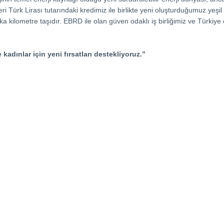
rk Lirası tutarındaki kredimiz ile birlikte yeni oluşturduğumuz yeşil 
a kilometre taşıdır. EBRD ile olan güven odaklı iş birliğimiz ve Türkiye en
 kadınlar için yeni fırsatları destekliyoruz.’’