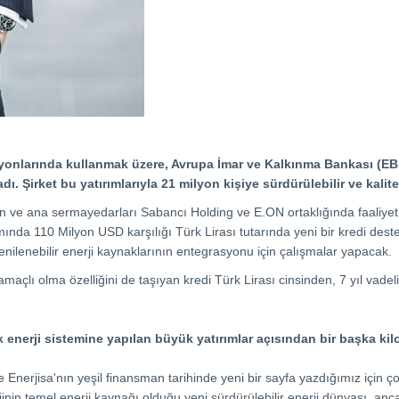
asyonlarında kullanmak üzere, Avrupa İmar ve Kalkınma Bankası (EBRD
dı. Şirket bu yatırımlarıyla 21 milyon kişiye sürdürülebilir ve kali
 ve ana sermayedarları Sabancı Holding ve E.ON ortaklığında faaliyet 
ında 110 Milyon USD karşılığı Türk Lirası tutarında yeni bir kredi deste
yenilenebilir enerji kaynaklarının entegrasyonu için çalışmalar yapacak.
 amaçlı olma özelliğini de taşıyan kredi Türk Lirası cinsinden, 7 yıl va
k enerji sistemine yapılan büyük yatırımlar açısından bir başka kilo
te Enerjisa'nın yeşil finansman tarihinde yeni bir sayfa yazdığımız için ço
nerjinin temel enerji kaynağı olduğu yeni sürdürülebilir enerji dünyası, a