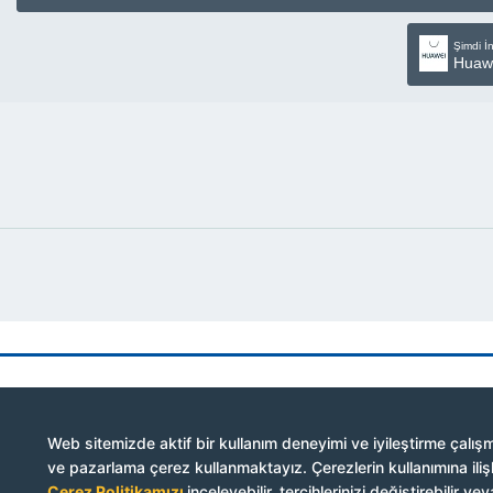
Şimdi İn
Huaw
Web sitemizde aktif bir kullanım deneyimi ve iyileştirme çalışma
ve pazarlama çerez kullanmaktayız. Çerezlerin kullanımına ilişk
Çerez Politikamızı
inceleyebilir, tercihlerinizi değiştirebilir 