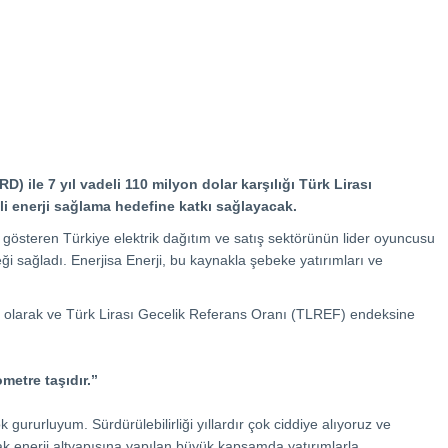
) ile 7 yıl vadeli 110 milyon dolar karşılığı Türk Lirası
teli enerji sağlama hedefine katkı sağlayacak.
gösteren Türkiye elektrik dağıtım ve satış sektörünün lider oyuncusu
ği sağladı. Enerjisa Enerji, bu kaynakla şebeke yatırımları ve
deli olarak ve Türk Lirası Gecelik Referans Oranı (TLREF) endeksine
metre taşıdır.’’
k gururluyum. Sürdürülebilirliği yıllardır çok ciddiye alıyoruz ve
ncak enerji altyapısına yapılan büyük kapsamda yatırımlarla