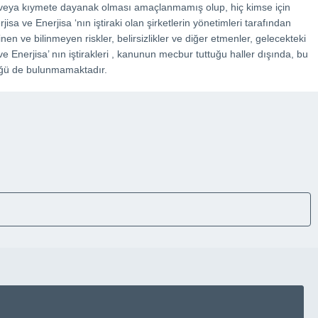
me veya kıymete dayanak olması amaçlanmamış olup, hiç kimse için
isa ve Enerjisa ‘nın iştiraki olan şirketlerin yönetimleri tarafından
inen ve bilinmeyen riskler, belirsizlikler ve diğer etmenler, gelecekteki
ve Enerjisa’ nın iştirakleri , kanunun mecbur tuttuğu haller dışında, bu
lüğü de bulunmamaktadır.