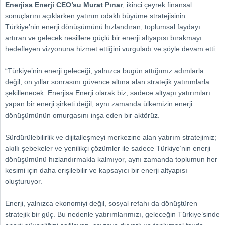
Enerjisa Enerji CEO’su Murat Pınar
, ikinci çeyrek finansal
sonuçlarını açıklarken yatırım odaklı büyüme stratejisinin
Türkiye’nin enerji dönüşümünü hızlandıran, toplumsal faydayı
artıran ve gelecek nesillere güçlü bir enerji altyapısı bırakmayı
hedefleyen vizyonuna hizmet ettiğini vurguladı ve şöyle devam etti:
“Türkiye’nin enerji geleceği, yalnızca bugün attığımız adımlarla
değil, on yıllar sonrasını güvence altına alan stratejik yatırımlarla
şekillenecek. Enerjisa Enerji olarak biz, sadece altyapı yatırımları
yapan bir enerji şirketi değil, aynı zamanda ülkemizin enerji
dönüşümünün omurgasını inşa eden bir aktörüz.
Sürdürülebilirlik ve dijitalleşmeyi merkezine alan yatırım stratejimiz;
akıllı şebekeler ve yenilikçi çözümler ile sadece Türkiye’nin enerji
dönüşümünü hızlandırmakla kalmıyor, aynı zamanda toplumun her
kesimi için daha erişilebilir ve kapsayıcı bir enerji altyapısı
oluşturuyor.
Enerji, yalnızca ekonomiyi değil, sosyal refahı da dönüştüren
stratejik bir güç. Bu nedenle yatırımlarımızı, geleceğin Türkiye’sinde