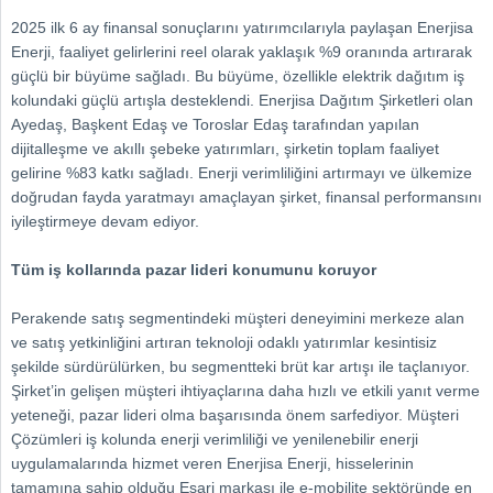
2025 ilk 6 ay finansal sonuçlarını yatırımcılarıyla paylaşan Enerjisa
Enerji, faaliyet gelirlerini reel olarak yaklaşık %9 oranında artırarak
güçlü bir büyüme sağladı. Bu büyüme, özellikle elektrik dağıtım iş
kolundaki güçlü artışla desteklendi. Enerjisa Dağıtım Şirketleri olan
Ayedaş, Başkent Edaş ve Toroslar Edaş tarafından yapılan
dijitalleşme ve akıllı şebeke yatırımları, şirketin toplam faaliyet
gelirine %83 katkı sağladı. Enerji verimliliğini artırmayı ve ülkemize
doğrudan fayda yaratmayı amaçlayan şirket, finansal performansını
iyileştirmeye devam ediyor.
Tüm iş kollarında pazar lideri konumunu koruyor
Perakende satış segmentindeki müşteri deneyimini merkeze alan
ve satış yetkinliğini artıran teknoloji odaklı yatırımlar kesintisiz
şekilde sürdürülürken, bu segmentteki brüt kar artışı ile taçlanıyor.
Şirket’in gelişen müşteri ihtiyaçlarına daha hızlı ve etkili yanıt verme
yeteneği, pazar lideri olma başarısında önem sarfediyor. Müşteri
Çözümleri iş kolunda enerji verimliliği ve yenilenebilir enerji
uygulamalarında hizmet veren Enerjisa Enerji, hisselerinin
tamamına sahip olduğu Eşarj markası ile e-mobilite sektöründe en