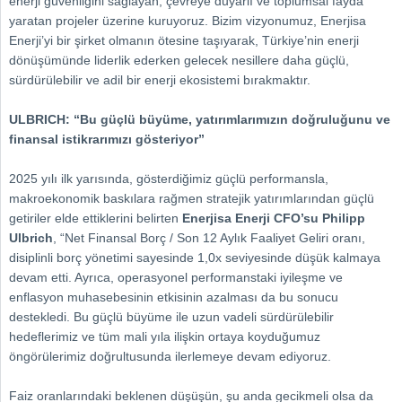
enerji güvenliğini sağlayan, çevreye duyarlı ve toplumsal fayda
yaratan projeler üzerine kuruyoruz. Bizim vizyonumuz, Enerjisa
Enerji’yi bir şirket olmanın ötesine taşıyarak, Türkiye’nin enerji
dönüşümünde liderlik ederken gelecek nesillere daha güçlü,
sürdürülebilir ve adil bir enerji ekosistemi bırakmaktır.
ULBRICH: “Bu güçlü büyüme, yatırımlarımızın doğruluğunu ve
finansal istikrarımızı gösteriyor”
2025 yılı ilk yarısında, gösterdiğimiz güçlü performansla,
makroekonomik baskılara rağmen stratejik yatırımlarından güçlü
getiriler elde ettiklerini belirten
Enerjisa Enerji CFO’su Philipp
Ulbrich
, “Net Finansal Borç / Son 12 Aylık Faaliyet Geliri oranı,
disiplinli borç yönetimi sayesinde 1,0x seviyesinde düşük kalmaya
devam etti. Ayrıca, operasyonel performanstaki iyileşme ve
enflasyon muhasebesinin etkisinin azalması da bu sonucu
destekledi. Bu güçlü büyüme ile uzun vadeli sürdürülebilir
hedeflerimiz ve tüm mali yıla ilişkin ortaya koyduğumuz
öngörülerimiz doğrultusunda ilerlemeye devam ediyoruz.
Faiz oranlarındaki beklenen düşüşün, şu anda gecikmeli olsa da