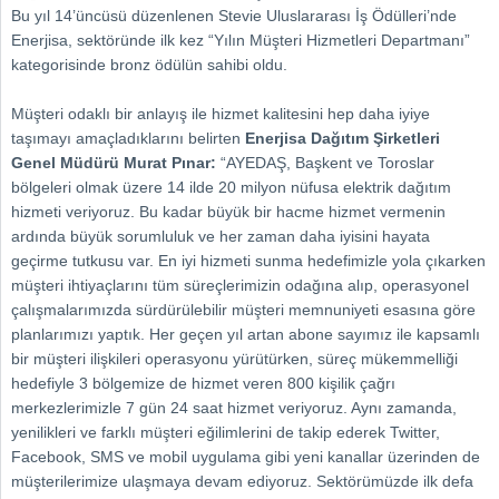
Bu yıl 14’üncüsü düzenlenen Stevie Uluslararası İş Ödülleri’nde
Enerjisa, sektöründe ilk kez “Yılın Müşteri Hizmetleri Departmanı”
kategorisinde bronz ödülün sahibi oldu.
Müşteri odaklı bir anlayış ile hizmet kalitesini hep daha iyiye
taşımayı amaçladıklarını belirten
Enerjisa Dağıtım Şirketleri
Genel Müdürü Murat Pınar:
“
AYEDAŞ, Başkent ve Toroslar
bölgeleri olmak üzere 14 ilde 20 milyon nüfusa elektrik dağıtım
hizmeti veriyoruz. Bu kadar büyük bir hacme hizmet vermenin
ardında büyük sorumluluk ve her zaman daha iyisini hayata
geçirme tutkusu var. En iyi hizmeti sunma hedefimizle yola çıkarken
müşteri ihtiyaçlarını tüm süreçlerimizin odağına alıp, operasyonel
çalışmalarımızda sürdürülebilir müşteri memnuniyeti esasına göre
planlarımızı yaptık. Her geçen yıl artan abone sayımız ile kapsamlı
bir müşteri ilişkileri operasyonu yürütürken, süreç mükemmelliği
hedefiyle 3 bölgemize de hizmet veren 800 kişilik çağrı
merkezlerimizle 7 gün 24 saat hizmet veriyoruz. Aynı zamanda,
yenilikleri ve farklı müşteri eğilimlerini de takip ederek Twitter,
Facebook, SMS ve mobil uygulama gibi yeni kanallar üzerinden de
müşterilerimize ulaşmaya devam ediyoruz. Sektörümüzde ilk defa