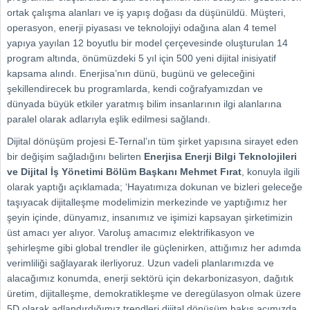
ortak çalışma alanları ve iş yapış doğası da düşünüldü. Müşteri,
operasyon, enerji piyasası ve teknolojiyi odağına alan 4 temel
yapıya yayılan 12 boyutlu bir model çerçevesinde oluşturulan 14
program altında, önümüzdeki 5 yıl için 500 yeni dijital inisiyatif
kapsama alındı. Enerjisa’nın dünü, bugünü ve geleceğini
şekillendirecek bu programlarda, kendi coğrafyamızdan ve
dünyada büyük etkiler yaratmış bilim insanlarının ilgi alanlarına
paralel olarak adlarıyla eşlik edilmesi sağlandı.
Dijital dönüşüm projesi E-Ternal’ın tüm şirket yapısına sirayet eden
bir değişim sağladığını belirten
Enerjisa Enerji Bilgi Teknolojileri
ve Dijital İş Yönetimi Bölüm Başkanı Mehmet Fırat
, konuyla ilgili
olarak yaptığı açıklamada; ‘Hayatımıza dokunan ve bizleri geleceğe
taşıyacak dijitalleşme modelimizin merkezinde ve yaptığımız her
şeyin içinde, dünyamız, insanımız ve işimizi kapsayan şirketimizin
üst amacı yer alıyor. Varoluş amacımız elektrifikasyon ve
şehirleşme gibi global trendler ile güçlenirken, attığımız her adımda
verimliliği sağlayarak ilerliyoruz. Uzun vadeli planlarımızda ve
alacağımız konumda, enerji sektörü için dekarbonizasyon, dağıtık
üretim, dijitalleşme, demokratikleşme ve deregülasyon olmak üzere
5D olarak adlandırdığımız trendleri dijital dönüşüm bakış açımızda