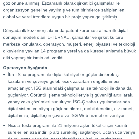
göz önüne alınmış. Eşzamanlı olarak şirket içi çalışmalar ile
organizasyon geneline yayılmış ve tüm birimlerce sahiplenilen,
global ve yerel trendlere uygun bir proje yapısı geliştirilmiş.
Dünyada ilk kez enerji alanında patent koruması alınan ilk dijital
dönüşüm modeli olan ‘E-TERNAL’, çalışanlar ve şirket kültürü
merkeze konularak, operasyon, müşteri, enerji piyasası ve teknoloji
dikeylerine yayılan 14 programa yerel ya da küresel anlamda büyük
etki yapmış bir ismin adı verildi.
Operasyon Ayağında
İbn-i Sina programı ile dijital kabiliyetler güçlendirilerek iş
kazaların ve çevreye gelebilecek zararların engellenmesi
amaçlanıyor. İSG alanındaki çalışmalar ise teknoloji ile daha da
güçleniyor. Görüntü işleme teknolojileriyle iş güvenliği artırılarak,
yapay zeka çözümleri sunuluyor. İSG-Ç saha uygulamalarında
dijital sistem ve altyapı güçlendirilerek, mobil denetim, e-zimmet,
dijital imza, dijitalleşen çevre ve İSG Web hizmetleri veriliyor.
Nicola Tesla programı ile 21 milyonu aşkın tüketici için kesinti
süreleri en aza indirilip arz sürekliliği sağlanıyor. Uçtan uca veriye