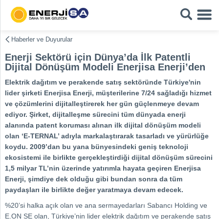
Haberler ve Duyurular
Enerji Sektörü için Dünya’da İlk Patentli
Dijital Dönüşüm Modeli Enerjisa Enerji’den
Elektrik dağıtım ve perakende satış sektöründe Türkiye'nin
lider şirketi Enerjisa Enerji, müşterilerine 7/24 sağladığı hizmet
ve çözümlerini dijitalleştirerek her gün güçlenmeye devam
ediyor. Şirket, dijitalleşme sürecini tüm dünyada enerji
alanında patent koruması alınan ilk dijital dönüşüm modeli
olan ‘E-TERNAL’ adıyla markalaştırarak tasarladı ve yürürlüğe
koydu. 2009’dan bu yana bünyesindeki geniş teknoloji
ekosistemi ile birlikte gerçekleştirdiği dijital dönüşüm sürecini
1,5 milyar TL’nin üzerinde yatırımla hayata geçiren Enerjisa
Enerji, şimdiye dek olduğu gibi bundan sonra da tüm
paydaşları ile birlikte değer yaratmaya devam edecek.
%20’si halka açık olan ve ana sermayedarları Sabancı Holding ve
E.ON SE olan, Türkiye’nin lider elektrik dağıtım ve perakende satış