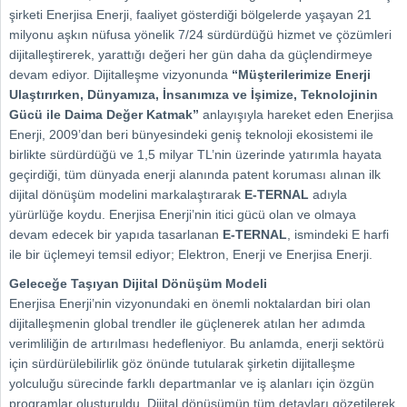
şirketi Enerjisa Enerji, faaliyet gösterdiği bölgelerde yaşayan 21
milyonu aşkın nüfusa yönelik 7/24 sürdürdüğü hizmet ve çözümleri
dijitalleştirerek, yarattığı değeri her gün daha da güçlendirmeye
devam ediyor. Dijitalleşme vizyonunda
“Müşterilerimize Enerji
Ulaştırırken, Dünyamıza, İnsanımıza ve İşimize, Teknolojinin
Gücü ile Daima Değer Katmak”
anlayışıyla hareket eden Enerjisa
Enerji, 2009’dan beri bünyesindeki geniş teknoloji ekosistemi ile
birlikte sürdürdüğü ve 1,5 milyar TL’nin üzerinde yatırımla hayata
geçirdiği, tüm dünyada enerji alanında patent koruması alınan ilk
dijital dönüşüm modelini markalaştırarak
E-TERNAL
adıyla
yürürlüğe koydu. Enerjisa Enerji’nin itici gücü olan ve olmaya
devam edecek bir yapıda tasarlanan
E-TERNAL
, ismindeki E harfi
ile bir üçlemeyi temsil ediyor; Elektron, Enerji ve Enerjisa Enerji.
Geleceğe Taşıyan Dijital Dönüşüm Modeli
Enerjisa Enerji’nin vizyonundaki en önemli noktalardan biri olan
dijitalleşmenin global trendler ile güçlenerek atılan her adımda
verimliliğin de artırılması hedefleniyor. Bu anlamda, enerji sektörü
için sürdürülebilirlik göz önünde tutularak şirketin dijitalleşme
yolculuğu sürecinde farklı departmanlar ve iş alanları için özgün
programlar oluşturuldu. Dijital dönüşümün tüm detayları gözetilerek