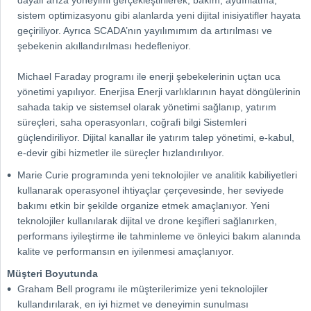
dayalı arıza yöneyimi gerçekleştirilerek, bakım, aydınlatma,
sistem optimizasyonu gibi alanlarda yeni dijital inisiyatifler hayata
geçiriliyor. Ayrıca SCADA’nın yayılımımım da artırılması ve
şebekenin akıllandırılması hedefleniyor.
Michael Faraday programı ile enerji şebekelerinin uçtan uca
yönetimi yapılıyor. Enerjisa Enerji varlıklarının hayat döngülerinin
sahada takip ve sistemsel olarak yönetimi sağlanıp, yatırım
süreçleri, saha operasyonları, coğrafi bilgi Sistemleri
güçlendiriliyor. Dijital kanallar ile yatırım talep yönetimi, e-kabul,
e-devir gibi hizmetler ile süreçler hızlandırılıyor.
Marie Curie programında yeni teknolojiler ve analitik kabiliyetleri
kullanarak operasyonel ihtiyaçlar çerçevesinde, her seviyede
bakımı etkin bir şekilde organize etmek amaçlanıyor. Yeni
teknolojiler kullanılarak dijital ve drone keşifleri sağlanırken,
performans iyileştirme ile tahminleme ve önleyici bakım alanında
kalite ve performansın en iyilenmesi amaçlanıyor.
Müşteri Boyutunda
Graham Bell programı ile müşterilerimize yeni teknolojiler
kullandırılarak, en iyi hizmet ve deneyimin sunulması