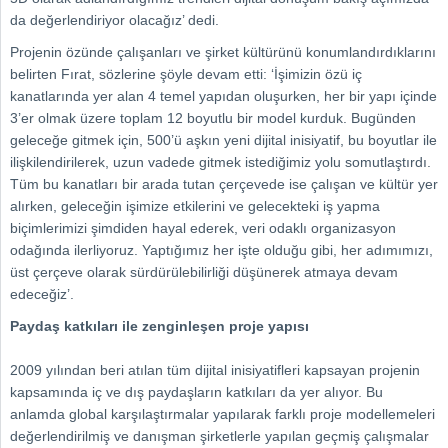
da değerlendiriyor olacağız’ dedi.
Projenin özünde çalışanları ve şirket kültürünü konumlandırdıklarını
belirten Fırat, sözlerine şöyle devam etti: ‘İşimizin özü iç
kanatlarında yer alan 4 temel yapıdan oluşurken, her bir yapı içinde
3’er olmak üzere toplam 12 boyutlu bir model kurduk. Bugünden
geleceğe gitmek için, 500’ü aşkın yeni dijital inisiyatif, bu boyutlar ile
ilişkilendirilerek, uzun vadede gitmek istediğimiz yolu somutlaştırdı.
Tüm bu kanatları bir arada tutan çerçevede ise çalışan ve kültür yer
alırken, geleceğin işimize etkilerini ve gelecekteki iş yapma
biçimlerimizi şimdiden hayal ederek, veri odaklı organizasyon
odağında ilerliyoruz. Yaptığımız her işte olduğu gibi, her adımımızı,
üst çerçeve olarak sürdürülebilirliği düşünerek atmaya devam
edeceğiz’.
Paydaş katkıları ile zenginleşen proje yapısı
2009 yılından beri atılan tüm dijital inisiyatifleri kapsayan projenin
kapsamında iç ve dış paydaşların katkıları da yer alıyor. Bu
anlamda global karşılaştırmalar yapılarak farklı proje modellemeleri
değerlendirilmiş ve danışman şirketlerle yapılan geçmiş çalışmalar