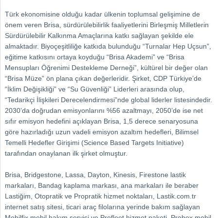
Türk ekonomisine olduğu kadar ülkenin toplumsal gelişimine de
önem veren Brisa, sürdürülebilirlik faaliyetlerini Birleşmiş Milletlerin
Sürdürülebilir Kalkınma Amaçlarına katkı sağlayan şekilde ele
almaktadır. Biyoçeşitliliğe katkıda bulunduğu “Turnalar Hep Uçsun”,
eğitime katkısını ortaya koyduğu “Brisa Akademi” ve “Brisa
Mensupları Öğrenimi Destekleme Derneği”, kültürel bir değer olan
“Brisa Müze” ön plana çıkan değerleridir. Şirket, CDP Türkiye’de
“İklim Değişikliği” ve “Su Güvenliği” Liderleri arasında olup,
“Tedarikçi İlişkileri Derecelendirmesi”nde global liderler listesindedir.
2030’da doğrudan emisyonlarını %56 azaltmayı, 2050’de ise net
sıfır emisyon hedefini açıklayan Brisa, 1,5 derece senaryosuna
göre hazırladığı uzun vadeli emisyon azaltım hedefleri, Bilimsel
Temelli Hedefler Girişimi (Science Based Targets Initiative)
tarafından onaylanan ilk şirket olmuştur.
Brisa, Bridgestone, Lassa, Dayton, Kinesis, Firestone lastik
markaları, Bandag kaplama markası, ana markaları ile beraber
Lastiğim, Otopratik ve Propratik hizmet noktaları, Lastik.com.tr
internet satış sitesi, ticari araç filolarına yerinde bakım sağlayan
Mobilfix mobil bakım servisi ve Profleet hizmet paketi, Probox mobil