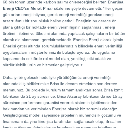
68 bin tonun üzerinde karbon salımı önleneceğini belirten
Enerjisa
Enerji CEO’su Murat Pınar
sözlerine şöyle devam etti: “Her geçen
gün artan enerji ihtiyacı, gerek enerji verimliliği gerekse enerji
tasarrufunu bir zorunluluk haline getirdi. Enerjinin bu derece ön
plana çıktığı bir noktada enerji verimliliğinin sağlanması, enerji
üretimi - iletimi ve tüketimi alanında yapılacak çalışmaların bir bütün
olarak ele alınmasını gerektirmektedir. Enerjisa Enerji olarak İşimin
Enerjisi çatısı altında sorumluluklarımızın bilinciyle enerji verimliliği
uygulamalarını müşterilerimiz ile buluşturuyoruz. Bu uygulama
kapsamında sektörde rol model olan; yenilikçi, etki odaklı ve
sürdürülebilir ürün ve hizmetler geliştiriyoruz.
Daha iyi bir gelecek hedefiyle yürüttüğümüz enerji verimliliği
alanındaki iş birliklerimize Brisa ile devam etmekten son derece
memnunuz. Bu projede kurulum tamamlandıktan sonra Brisa İzmit
fabrikasında 21 ay süresince, Brisa Aksaray fabrikasında ise 15 ay
süresince performans garantisi vererek sistemin işletilmesinden,
bakımından ve veriminden Enerjisa olarak biz sorumlu olacağız.
Geliştirdiğimiz model sayesinde projelerin mühendislik çözümü ve
finansmanı da yine Enerjisa tarafından sağlanacak olup, Brisa’nın
İzmit ve Aksaray fabrikalarına kurulacak ısı pompası fabrikanın