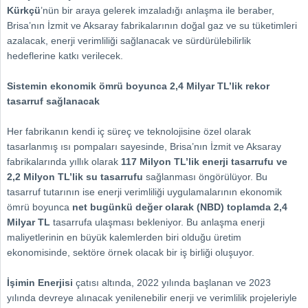
Kürkçü
’nün bir araya gelerek imzaladığı anlaşma ile beraber,
Brisa’nın İzmit ve Aksaray fabrikalarının doğal gaz ve su tüketimleri
azalacak, enerji verimliliği sağlanacak ve sürdürülebilirlik
hedeflerine katkı verilecek.
Sistemin ekonomik ömrü boyunca 2,4 Milyar TL’lik rekor
tasarruf sağlanacak
Her fabrikanın kendi iç süreç ve teknolojisine özel olarak
tasarlanmış ısı pompaları sayesinde, Brisa’nın İzmit ve Aksaray
fabrikalarında yıllık olarak
117 Milyon TL’lik enerji tasarrufu ve
2,2 Milyon TL’lik su tasarrufu
sağlanması öngörülüyor. Bu
tasarruf tutarının ise enerji verimliliği uygulamalarının ekonomik
ömrü boyunca
net bugünkü değer olarak (NBD) toplamda 2,4
Milyar TL
tasarrufa ulaşması bekleniyor. Bu anlaşma enerji
maliyetlerinin en büyük kalemlerden biri olduğu üretim
ekonomisinde, sektöre örnek olacak bir iş birliği oluşuyor.
İşimin Enerjisi
çatısı altında, 2022 yılında başlanan ve 2023
yılında devreye alınacak yenilenebilir enerji ve verimlilik projeleriyle