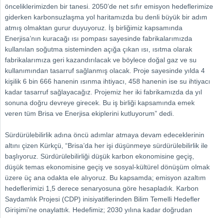
önceliklerimizden bir tanesi. 2050’de net sıfır emisyon hedeflerimize
giderken karbonsuzlaşma yol haritamızda bu denli büyük bir adım
atmış olmaktan gurur duyuyoruz. İş birliğimiz kapsamında
Enerjisa’nın kuracağı ısı pompası sayesinde fabrikalarımızda
kullanılan soğutma sisteminden açığa çıkan ısı, ısıtma olarak
fabrikalarımıza geri kazandırılacak ve böylece doğal gaz ve su
kullanımından tasarruf sağlanmış olacak. Proje sayesinde yılda 4
kişilik 6 bin 666 hanenin ısınma ihtiyacı, 458 hanenin ise su ihtiyacı
kadar tasarruf sağlayacağız. Projemiz her iki fabrikamızda da yıl
sonuna doğru devreye girecek. Bu iş birliği kapsamında emek
veren tüm Brisa ve Enerjisa ekiplerini kutluyorum” dedi.
Sürdürülebilirlik adına öncü adımlar atmaya devam edeceklerinin
altını çizen Kürkçü, “Brisa’da her işi düşünmeye sürdürülebilirlik ile
başlıyoruz. Sürdürülebilirliği düşük karbon ekonomisine geçiş,
düşük temas ekonomisine geçiş ve sosyal-kültürel dönüşüm olmak
üzere üç ana odakta ele alıyoruz. Bu kapsamda; emisyon azaltım
hedeflerimizi 1,5 derece senaryosuna göre hesapladık. Karbon
Saydamlık Projesi (CDP) inisiyatiflerinden Bilim Temelli Hedefler
Girişimi’ne onaylattık. Hedefimiz; 2030 yılına kadar doğrudan