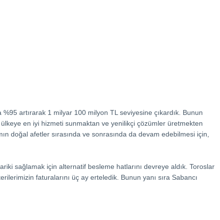
da %95 artırarak 1 milyar 100 milyon TL seviyesine çıkardık. Bunun
k, ülkeye en iyi hizmeti sunmaktan ve yenilikçi çözümler üretmekten
n doğal afetler sırasında ve sonrasında da devam edebilmesi için,
riki sağlamak için alternatif besleme hatlarını devreye aldık. Toroslar
ilerimizin faturalarını üç ay erteledik. Bunun yanı sıra Sabancı