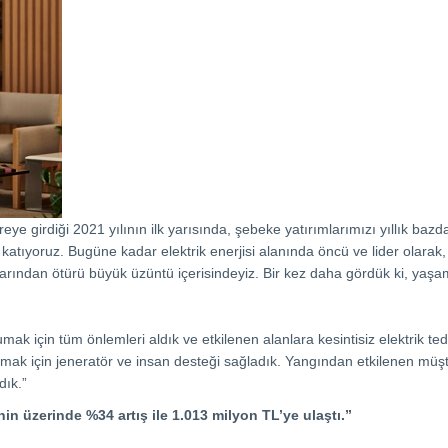
ye girdiği 2021 yılının ilk yarısında, şebeke yatırımlarımızı yıllık baz
er katıyoruz. Bugüne kadar elektrik enerjisi alanında öncü ve lider olara
ndan ötürü büyük üzüntü içerisindeyiz. Bir kez daha gördük ki, yaşamı
k için tüm önlemleri aldık ve etkilenen alanlara kesintisiz elektrik teda
mak için jeneratör ve insan desteği sağladık. Yangından etkilenen müşter
dık.”
nin üzerinde %34 artış ile 1.013 milyon TL’ye ulaştı.”