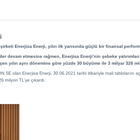
i
rketi Enerjisa Enerji, yılın ilk yarısında güçlü bir finansal perfor
ler devam etmesine rağmen, Enerjisa Enerji’nin şebeke yatırımları 2
geçen yılın aynı dönemine göre yüzde 30 büyüme ile 3 milyar 326 mi
 olan Enerjisa Enerji, 30.06.2021 tarihi itibariyle mali tablolarını açı
26 milyon TL’ye çıkardı.