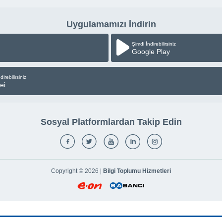
Uygulamamızı İndirin
Şimdi İndirebilirsiniz
Google Play
direbilirsiniz
ei
Sosyal Platformlardan Takip Edin
Copyright © 2026 |
Bilgi Toplumu Hizmetleri