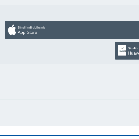
Şimdi İndirebilirsiniz
App Store
Şimdi İn
Huaw