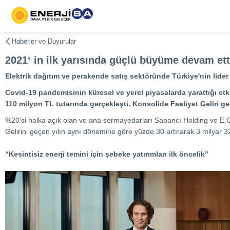
Haberler ve Duyurular
2021‘ in ilk yarısında güçlü büyüme devam ett
Elektrik dağıtım ve perakende satış sektöründe Türkiye'nin lider şi
Covid-19 pandemisinin küresel ve yerel piyasalarda yarattığı etki
110 milyon TL tutarında gerçekleşti. Konsolide Faaliyet Geliri 
%20’si halka açık olan ve ana sermayedarları Sabancı Holding ve E.ON SE
Gelirini geçen yılın aynı dönemine göre yüzde 30 artırarak 3 milyar 3
“Kesintisiz enerji temini için şebeke yatırımları ilk öncelik”