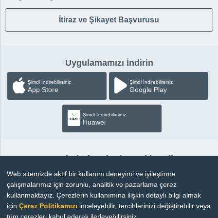
İtiraz ve Şikayet Başvurusu
Uygulamamızı İndirin
Şimdi İndirebilirsiniz
Şimdi İndirebilirsiniz
App Store
Google Play
Şimdi İndirebilirsiniz
Huawei
Sosyal Platformlardan Takip Edin
Web sitemizde aktif bir kullanım deneyimi ve iyileştirme
çalışmalarımız için zorunlu, analitik ve pazarlama çerez
kullanmaktayız. Çerezlerin kullanımına ilişkin detaylı bilgi almak
için
Çerez Politikamızı
inceleyebilir, tercihlerinizi değiştirebilir veya
Copyright © 2026 |
Bilgi Toplumu Hizmetleri
tüm çerezleri kabul ederek ilerleyebilirsiniz.